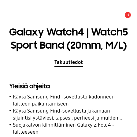
3
Hälytys
Galaxy Watch4 | Watch5
Sport Band (20mm, M/L)
Takuutiedot
Yleisiä ohjeita
Käytä Samsung Find -sovellusta kadonneen
laitteen paikantamiseen
Käytä Samsung Find-sovellusta jakamaan
sijaintisi ystäviesi, lapsesi, perheesi ja muiden
yhteyshenkilöiden kanssa
Suojakalvon kiinnittäminen Galaxy Z Fold4 -
laitteeseen