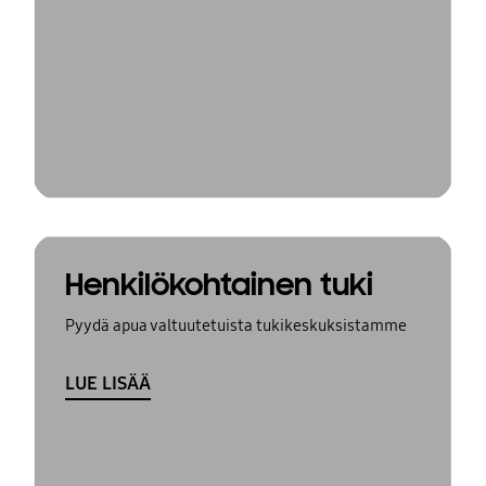
Henkilökohtainen tuki
Pyydä apua valtuutetuista tukikeskuksistamme
LUE LISÄÄ