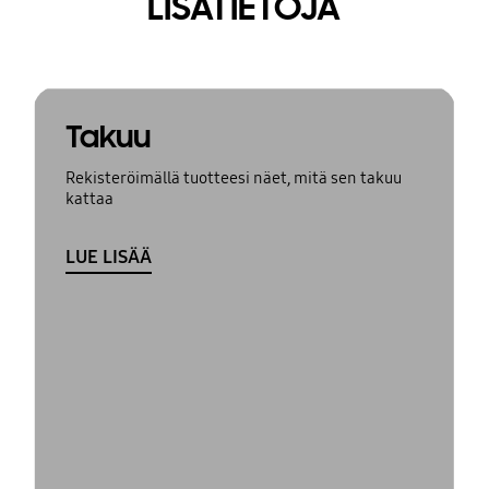
LISÄTIETOJA
Takuu
Rekisteröimällä tuotteesi näet, mitä sen takuu
kattaa
LUE LISÄÄ