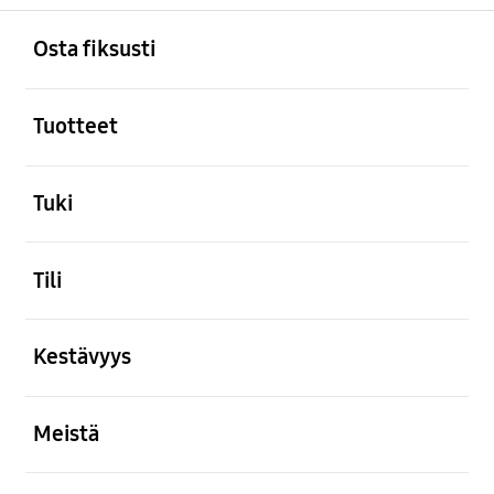
Avata
Footer Navigation
Osta fiksusti
Avata
Tuotteet
Avata
Tuki
Avata
Tili
Avata
Kestävyys
Avata
Meistä