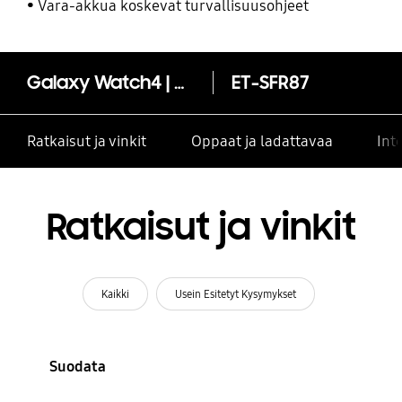
Vara-akkua koskevat turvallisuusohjeet
Galaxy Watch4 | Watch5 Sport Band (20mm, M/L)
ET-SFR87
Ratkaisut ja vinkit
Oppaat ja ladattavaa
Int
Ratkaisut ja vinkit
Kaikki
Usein Esitetyt Kysymykset
Suodata