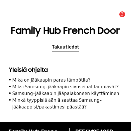
2
Hälytys
Family Hub French Door
Takuutiedot
Yleisiä ohjeita
Mikä on jääkaapin paras lämpötila?
Miksi Samsung-jääkaapin sivuseinät lämpiävät?
Samsung-jääkaapin jääpalakoneen käyttäminen
Minkä tyyppisiä ääniä saattaa Samsung-
jääkaappisi/pakastimesi päästää?