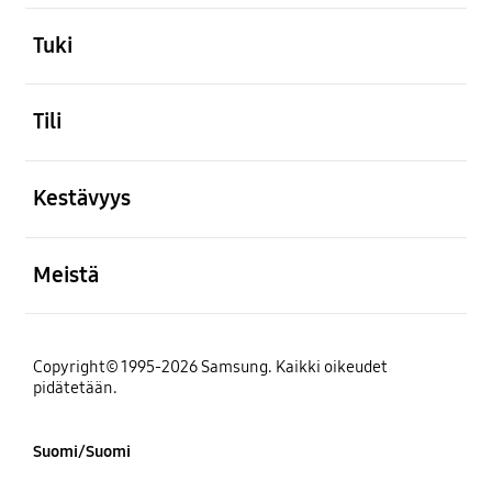
Avata
Tuki
Avata
Tili
Avata
Kestävyys
Avata
Meistä
Copyright© 1995-2026 Samsung. Kaikki oikeudet
pidätetään.
Suomi/Suomi