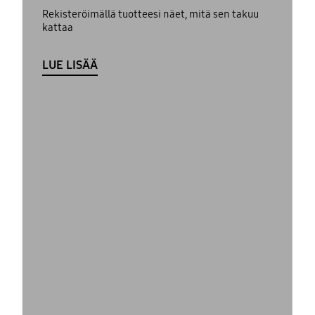
Rekisteröimällä tuotteesi näet, mitä sen takuu
kattaa
LUE LISÄÄ