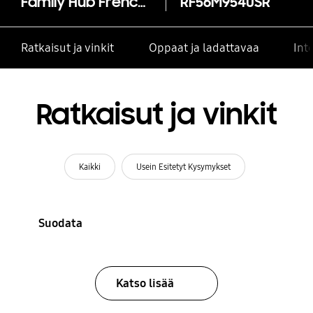
Family Hub French Door
RF56M9540SR
Ratkaisut ja vinkit
Oppaat ja ladattavaa
Int
Ratkaisut ja vinkit
Kaikki
Usein Esitetyt Kysymykset
Suodata
Katso lisää