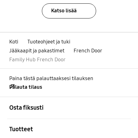
Katso lisää
Koti
Tuoteohjeet ja tuki
Jääkaapit ja pakastimet
French Door
Family Hub French Door
Paina tästä palauttaaksesi tilauksen
Palauta tilaus
Avata
Footer Navigation
Osta fiksusti
Avata
Tuotteet