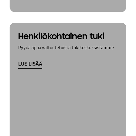
Henkilökohtainen tuki
Pyydä apua valtuutetuista tukikeskuksistamme
LUE LISÄÄ