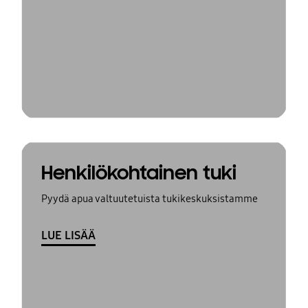
Henkilökohtainen tuki
Pyydä apua valtuutetuista tukikeskuksistamme
LUE LISÄÄ