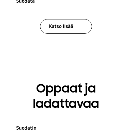
Suodata
Katso lisää
Oppaat ja
ladattavaa
Suodatin