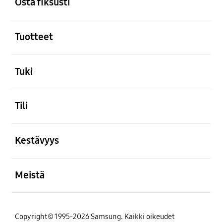
Osta fiksusti
Avata
Tuotteet
Avata
Tuki
Avata
Tili
Avata
Kestävyys
Avata
Meistä
Copyright© 1995-2026 Samsung. Kaikki oikeudet