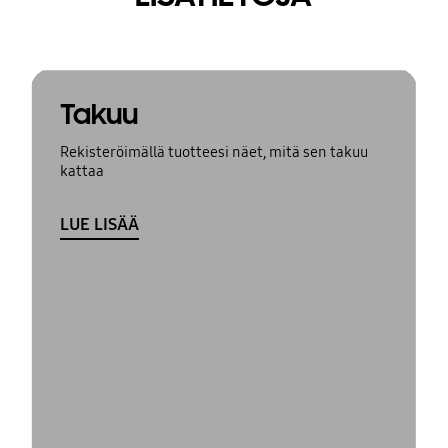
Takuu
Rekisteröimällä tuotteesi näet, mitä sen takuu
kattaa
LUE LISÄÄ