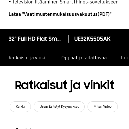
Television lisääminen SmartThings-sovellukseen
Lataa "Vaatimustenmukaisuusvakuutus(PDF)"
32" Full HD Flat Smart TV K5505
UE32K5505AK
Ratkaisut ja vinkit
Oppaat ja ladattavaa
Int
Ratkaisut ja vinkit
Kaikki
Usein Esitetyt Kysymykset
Miten Video