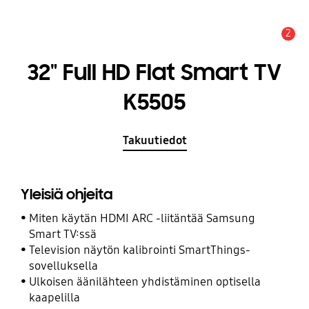
2
Hälytys
32" Full HD Flat Smart TV
K5505
Takuutiedot
Yleisiä ohjeita
Miten käytän HDMI ARC -liitäntää Samsung
Smart TV:ssä
Television näytön kalibrointi SmartThings-
sovelluksella
Ulkoisen äänilähteen yhdistäminen optisella
kaapelilla