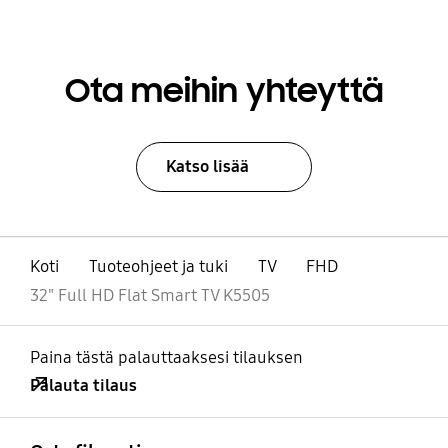
Ota meihin yhteyttä
Katso lisää
Koti
Tuoteohjeet ja tuki
TV
FHD
32" Full HD Flat Smart TV K5505
Paina tästä palauttaaksesi tilauksen
Palauta tilaus
Avata
Footer Navigation