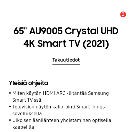
2
Hälytys
65" AU9005 Crystal UHD
4K Smart TV (2021)
Takuutiedot
Yleisiä ohjeita
Miten käytän HDMI ARC -liitäntää Samsung
Smart TV:ssä
Television näytön kalibrointi SmartThings-
sovelluksella
Ulkoisen äänilähteen yhdistäminen optisella
kaapelilla