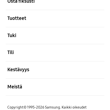
Osta fiksusti
Avata
Tuotteet
Avata
Tuki
Avata
Tili
Avata
Kestävyys
Avata
Meistä
Copyright© 1995-2026 Samsung. Kaikki oikeudet