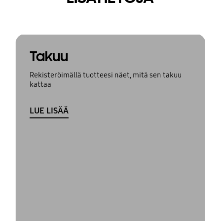
Takuu
Rekisteröimällä tuotteesi näet, mitä sen takuu
kattaa
LUE LISÄÄ