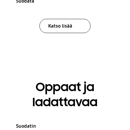
Suodata
Katso lisää
Oppaat ja
ladattavaa
Suodatin