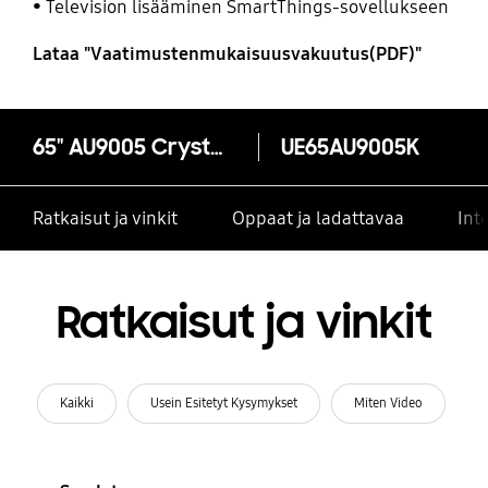
Television lisääminen SmartThings-sovellukseen
Lataa "Vaatimustenmukaisuusvakuutus(PDF)"
65" AU9005 Crystal UHD 4K Smart TV (2021)
UE65AU9005K
Ratkaisut ja vinkit
Oppaat ja ladattavaa
Int
Ratkaisut ja vinkit
Kaikki
Usein Esitetyt Kysymykset
Miten Video