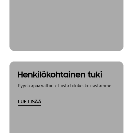
Henkilökohtainen tuki
Pyydä apua valtuutetuista tukikeskuksistamme
LUE LISÄÄ