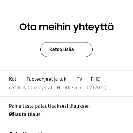
Ota meihin yhteyttä
Katso lisää
Koti
Tuoteohjeet ja tuki
TV
FHD
65" AU9005 Crystal UHD 4K Smart TV (2021)
Paina tästä palauttaaksesi tilauksen
Palauta tilaus
Avata
Footer Navigation