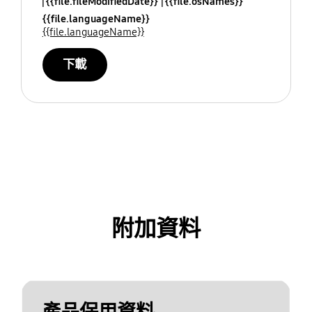
{{file.fileModifiedDate}}
{{file.osNames}}
{{file.languageName}}
{{file.languageName}}
下載
附加資料
產品保用資料