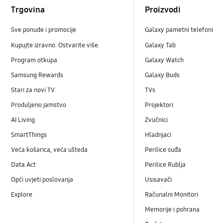
Trgovina
Proizvodi
Sve ponude i promocije
Galaxy pametni telefoni
Kupujte izravno. Ostvarite više.
Galaxy Tab
Program otkupa
Galaxy Watch
Samsung Rewards
Galaxy Buds
Stari za novi TV
TVs
Produljeno jamstvo
Projektori
AI Living
Zvučnici
SmartThings
Hladnjaci
Veća košarica, veća ušteda
Perilice suđa
Data Act
Perilice Rublja
Opći uvjeti poslovanja
Usisavači
Explore
Računalni Monitori
Memorije i pohrana