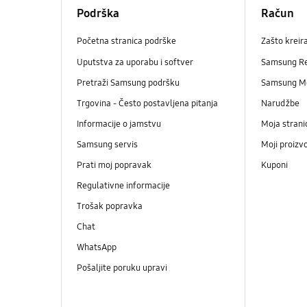
Podrška
Račun
Početna stranica podrške
Zašto kreir
Uputstva za uporabu i softver
Samsung R
Pretraži Samsung podršku
Samsung M
Trgovina - Često postavljena pitanja
Narudžbe
Informacije o jamstvu
Moja strani
Samsung servis
Moji proizv
Prati moj popravak
Kuponi
Regulativne informacije
Trošak popravka
Chat
WhatsApp
Pošaljite poruku upravi