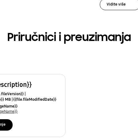
Vidite više
Priručnici i preuzimanja
escription}}
e.fileVersion}}
ze}} MB
{{file.fileModifiedDate}}
mes}}
uageName}}
uageName}}
nje