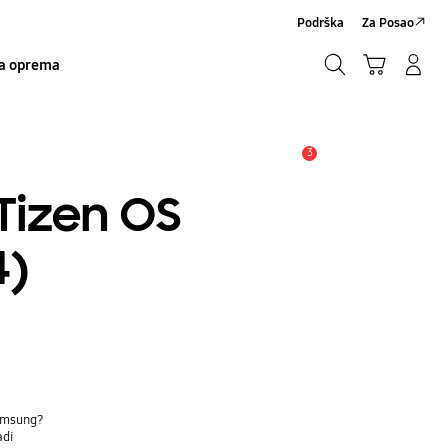
Podrška
Za Posao
Traži
Košarica
Prijavite se/Registrirajte se
a oprema
Traži
3
Obavijest
Tizen OS
4)
Samsung?
adi