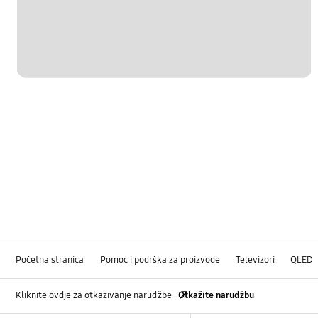
Početna stranica
Pomoć i podrška za proizvode
Televizori
QLED
Kliknite ovdje za otkazivanje narudžbe
Otkažite narudžbu
Footer Navigation