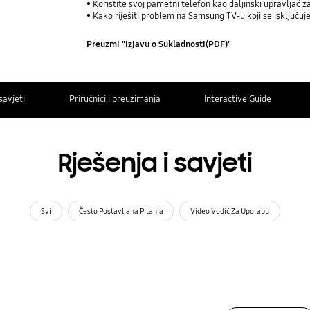
Koristite svoj pametni telefon kao daljinski upravljač z
Kako riješiti problem na Samsung TV-u koji se isključu
Preuzmi "Izjavu o Sukladnosti(PDF)"
savjeti
Priručnici i preuzimanja
Interactive Guide
Rješenja i savjeti
Svi
Često Postavljana Pitanja
Video Vodič Za Uporabu