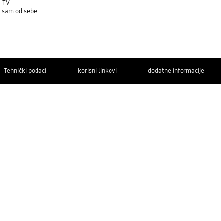
a TV
je sam od sebe
Tehnički podaci
korisni linkovi
dodatne informacije
OBRATITE
NAM SE