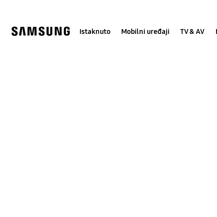
Skip
Skip
to
to
content
accessibility
help
Istaknuto
Mobilni uređaji
TV & AV