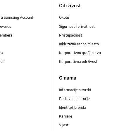
Održivost
ati Samsung Account
Okoliš
ewards
Sigurnost i privatnost
embers
Pristupačnost
Inkluzivno radno mjesto
ca
Korporativno građanstvo
odi
Korporativna održivost
O nama
Informacije o tvrtki
Poslovno područje
Identitet brenda
Karijere
Vijesti