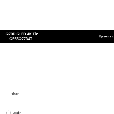
Q70D QLED 4K Tizen OS Smart TV (2024)
Rješenja i 
QE55Q77DAT
Filtar
Audio