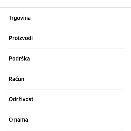
Otvori
Footer Navigation
Trgovina
Otvori
Proizvodi
Otvori
Podrška
Otvori
Račun
Otvori
Održivost
Otvori
O nama