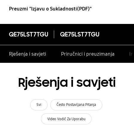
Preuzmi "Izjavu o Sukladnosti(PDF)"
QE75LST7TGU
QE75LST7TGU
Rješenja i savjeti
Priručnici i preuzimanja
In
Rješenja i savjeti
Svi
Često Postavljana Pitanja
Video Vodič Za Uporabu