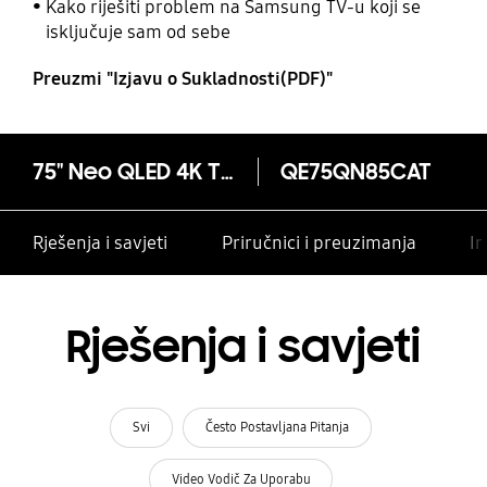
Kako riješiti problem na Samsung TV-u koji se
isključuje sam od sebe
Preuzmi "Izjavu o Sukladnosti(PDF)"
75" Neo QLED 4K TV QN85C (2023)
QE75QN85CAT
Rješenja i savjeti
Priručnici i preuzimanja
In
Rješenja i savjeti
Svi
Često Postavljana Pitanja
Video Vodič Za Uporabu