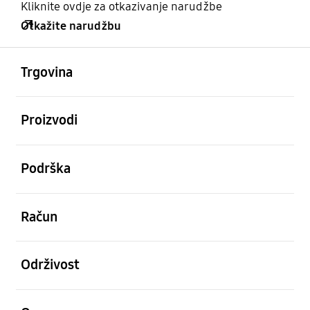
Kliknite ovdje za otkazivanje narudžbe
Otkažite narudžbu
Otvori
Footer Navigation
Trgovina
Otvori
Proizvodi
Otvori
Podrška
Otvori
Račun
Otvori
Održivost
Otvori