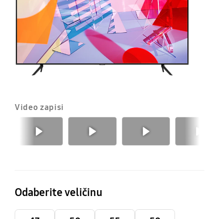
T
(2
Video zapisi
Prethodno
Sljedeće
Odaberite veličinu