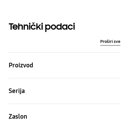
Tehnički podaci
Proširi sve
Proizvod
QLED
Serija
6
Zaslon
Veličina zaslona
Rezolucija