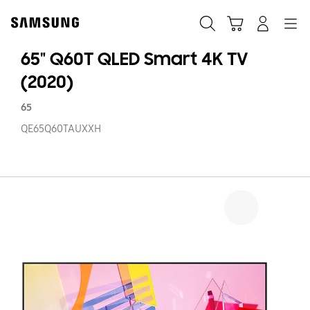
Skip
Skip
to
to
Traži
Košarica
Navigation
Prijavite se
content
accessibility
help
65" Q60T QLED Smart 4K TV
(2020)
65
QE65Q60TAUXXH
65
Q
Q
S
4