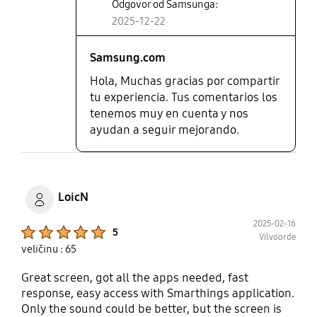
Odgovor od Samsunga:
2025-12-22
Samsung.com
Hola, Muchas gracias por compartir
tu experiencia. Tus comentarios los
tenemos muy en cuenta y nos
ayudan a seguir mejorando.
LoicN
2025-02-16
Product Ratings :
5
Vilvoorde
veličinu : 65
Great screen, got all the apps needed, fast
response, easy access with Smarthings application.
Only the sound could be better, but the screen is