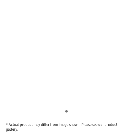
Indicator 1
* Actual product may differ from image shown. Please see our product
gallery.