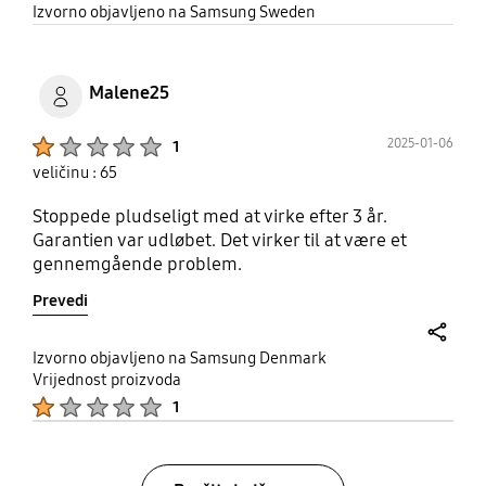
share
Izvorno objavljeno na Samsung Sweden
Malene25
Product Ratings :
2025-01-06
1
veličinu : 65
Stoppede pludseligt med at virke efter 3 år.
Garantien var udløbet. Det virker til at være et
gennemgående problem.
Prevedi
share
Izvorno objavljeno na Samsung Denmark
Vrijednost proizvoda
Product Ratings :
1