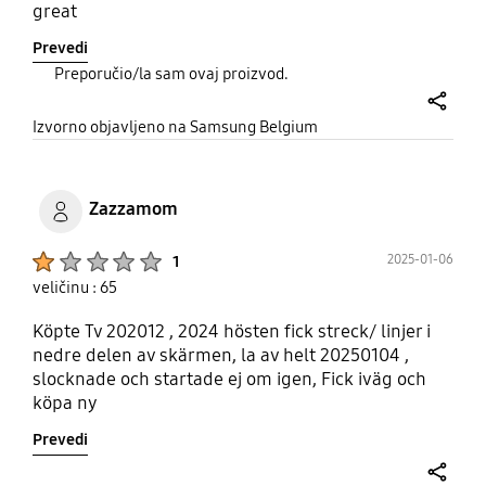
great
Prevedi
Preporučio/la sam ovaj proizvod.
share
Izvorno objavljeno na Samsung Belgium
Zazzamom
Product Ratings :
2025-01-06
1
veličinu : 65
Köpte Tv 202012 , 2024 hösten fick streck/ linjer i
nedre delen av skärmen, la av helt 20250104 ,
slocknade och startade ej om igen, Fick iväg och
köpa ny
Prevedi