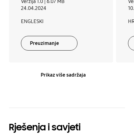
Verzija 1.0 |
6.07 MB
Ver
24.04.2024
10
ENGLESKI
HR
Preuzimanje
Prikaz više sadržaja
Rješenja i savjeti