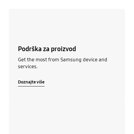
Doznajte više
Podrška za proizvod
Get the most from Samsung device and
services.
Doznajte više
Doznajte više