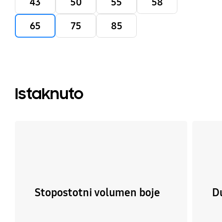
43
50
55
58
65
75
85
Istaknuto
Stopostotni volumen boje
D