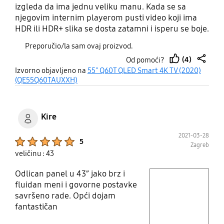
izgleda da ima jednu veliku manu. Kada se sa
njegovim internim playerom pusti video koji ima
HDR ili HDR+ slika se dosta zatamni i isperu se boje.
Ne znam radi čega se to događa i jel to možda
Preporučio/la sam ovaj proizvod.
serijski problem. Pokuao sam sve kombinacije ali
(4)
Od pomoći?
na žalost nisam uspio riješiti problem. Kada se
thumb
share
Izvorno objavljeno na
55" Q60T QLED Smart 4K TV (2020)
gleda slika sa TVa onda je sve odlično i fantastično
up
(QE55Q60TAUXXH)
radi tako da mi nije jasno iz kojeg se razloga ovo
događa.
Kire
2021-03-28
Product Ratings :
5
Zagreb
veličinu : 43
Odlican panel u 43” jako brz i
play video
fluidan meni i govorne postavke
savršeno rade. Opći dojam
Layer popup open
fantastičan