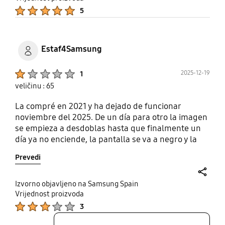
Product Ratings :
5
Estaf4Samsung
Product Ratings :
2025-12-19
1
veličinu : 65
La compré en 2021 y ha dejado de funcionar
noviembre del 2025. De un día para otro la imagen
se empieza a desdoblas hasta que finalmente un
día ya no enciende, la pantalla se va a negro y la
voz que sale del televisor parece de ultratumba. Es
Prevedi
una vergüenza. Veo que al final que todo el mundo
con esta serie/modelo está en la misma situación.
Es lamentable. No compréis Samsung
share
Izvorno objavljeno na Samsung Spain
Vrijednost proizvoda
Product Ratings :
3