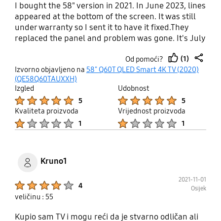
I bought the 58" version in 2021. In June 2023, lines
appeared at the bottom of the screen. It was still
under warranty so I sent it to have it fixed.They
replaced the panel and problem was gone. It's July
2025 now, out of nowhere TV shut itself down while
(1)
Od pomoći?
watching youtube and is now stuck on bootloop,
thumb
share
Izvorno objavljeno na
58" Q60T QLED Smart 4K TV (2020)
turning itself on and off again. There's and indian
up
(QE58Q60TAUXXH)
dude on youtube that show how to fix the issue
Izgled
Udobnost
with some electrical tape, since i don't plan on
Product Ratings :
Product Ratings :
5
5
spending any money on a tv designed to self
Kvaliteta proizvoda
Vrijednost proizvoda
destruct, as it is apparent by other reviewers. This
Product Ratings :
Product Ratings :
1
1
is the last time I have bought anything samsung,
and it is absolutely unacceptable to sell products
with planned obsolescence in 2025 when it is so
obvious. Shameless company that contributes to
Kruno1
polluting earth with tons of plastic waste.
2021-11-01
Product Ratings :
4
Osijek
veličinu : 55
Kupio sam TV i mogu reći da je stvarno odličan ali