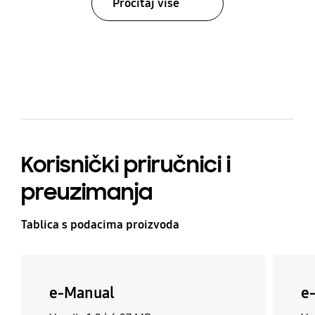
Pročitaj više
bazaarvoice Certification Label
Korisnički priručnici i
preuzimanja
Tablica s podacima proizvoda
e-Manual
e