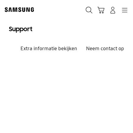
Skip
to
Zoeken
Winkelwagen
Inloggen
Navigation
content
Support
Extra informatie bekijken
Neem contact op
We helpen je graag verder.
Welkom bij Samsung
Support