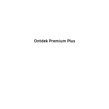
Premium Plus
Snellere reactie, prioriteitsbehandeling en
exclusieve diensten
voor je waardevolle apparaten
Ontdek Premium Plus