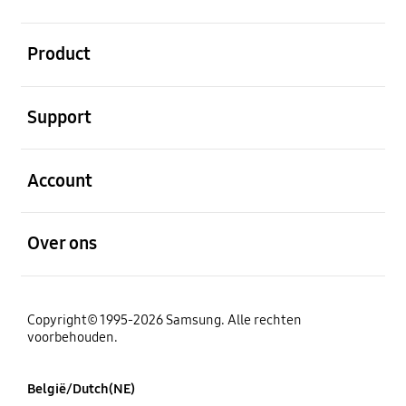
Open
Product
Open
Support
Open
Account
Open
Over ons
Copyright© 1995-2026 Samsung. Alle rechten
voorbehouden.
België/Dutch(NE)