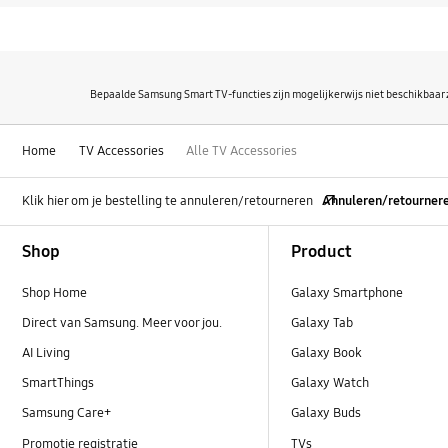
Bepaalde Samsung Smart TV-functies zijn mogelijkerwijs niet beschikbaar 
Home
TV Accessories
Alle TV Accessories
Klik hier om je bestelling te annuleren/retourneren
Annuleren/retourner
Footer Navigation
Shop
Product
Shop Home
Galaxy Smartphone
Direct van Samsung. Meer voor jou.
Galaxy Tab
AI Living
Galaxy Book
SmartThings
Galaxy Watch
Samsung Care+
Galaxy Buds
Promotie registratie
TVs