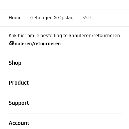
Home
Geheugen & Opslag
SSD
Klik hier om je bestelling te annuleren/retourneren
Annuleren/retourneren
Open
Footer Navigation
Shop
Open
Product
Open
Support
Open
Account