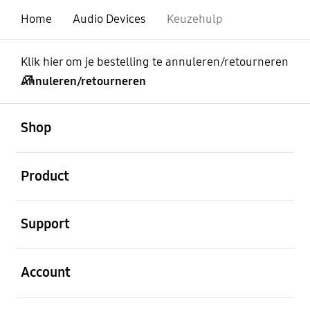
Home
Audio Devices
Keuzehulp
Klik hier om je bestelling te annuleren/retourneren
Annuleren/retourneren
Open
Footer Navigation
Shop
Open
Product
Open
Support
Open
Account
Open