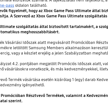
mate előfizetők számára. A tájékoztatás nem teljeskörű, a 
me-pass
oldalon található.
vevők figyelmét, hogy az Xbox Game Pass Ultimate által bizt
tosítja. A Szervező az Xbox Game Pass Ultimate szolgálta
timate szolgáltatás által biztosított tartalmakért, a szo
automatikus meghosszabbításért.
 Vásárlási Időszak alatt megvásárolt Promócióban Résztv
mékre letöltött Samsung Members alkalmazáson keresztül 2
percig, vagy a készlet erejéig a jelen Szabályzatban meghatár
yzat 4.2. pontjában megjelölt Promóciós Időszak alatt, val
ő vásárlásokra vonatkozik, és más kedvezményekkel, illet
ő Termék vásárlása esetén kizárólag 1 (egy) darab Kedvez
 Kedvezmény igényelhető.
a Promócióban Résztvevő Termékek, valamint a Kedvezmény k
tai szerint.