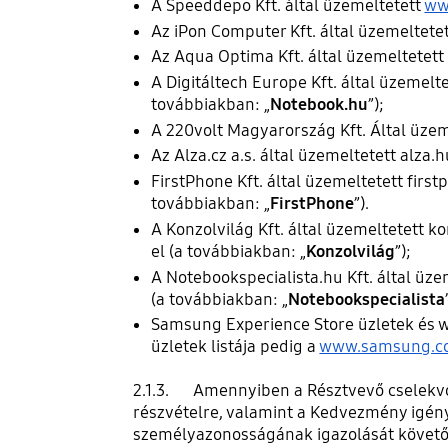
A Speeddepo Kft. által üzemeltetett
ww
Az iPon Computer Kft. által üzemeltet
Az Aqua Optima Kft. által üzemeltetet
A Digitáltech Europe Kft. által üzemel
továbbiakban: „
Notebook.hu
”);
A 220volt Magyarország Kft. Által üze
Az Alza.cz a.s. által üzemeltetett alza
FirstPhone Kft. által üzemeltetett firs
továbbiakban: „
FirstPhone
”).
A Konzolvilág Kft. által üzemeltetett k
el (a továbbiakban: „
Konzolvilág
”);
A Notebookspecialista.hu Kft. által üz
(a továbbiakban: „
Notebookspecialista
Samsung Experience Store üzletek és
üzletek listája pedig a
www.samsung.co
2.1.3. Amennyiben a Résztvevő cselekvők
részvételre, valamint a Kedvezmény igény
személyazonosságának igazolását követő