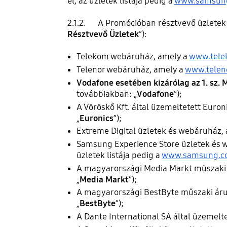
el, az üzletek listája pedig a
www.samsung.
2.1.2. A Promócióban résztvevő üzletek 
Résztvevő Üzletek
”):
Telekom webáruház, amely a
www.tele
Telenor webáruház, amely a
www.telen
Vodafone esetében
kizárólag az 1. sz.
továbbiakban: „
Vodafone
”);
A Vöröskő Kft. által üzemeltetett Euron
„
Euronics
”);
Extreme Digital üzletek és webáruház, 
Samsung Experience Store üzletek és
üzletek listája pedig a
www.samsung.co
A magyarországi Media Markt műszaki 
„
Media Markt
”);
A magyarországi BestByte műszaki áru
„
BestByte
”);
A Dante International SA által üzemel