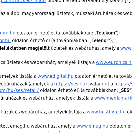
com/hu/ses/retail/
oldalon érhető el) valamelyikében.[2]
az alábbi magyarországi üzletek, műszaki áruházak és web
kom.hu
oldalon érhető el (a továbbiakban: „
Telekom
”);
or.hu
oldalon érhető el (a továbbiakban: „
Telenor
”);
 Mellékletben
megjelölt
üzletek és webáruház, amely a
www.
ics üzletek és webáruház, amelyek listája a
www.euronics.h
amelyek listája a
www.edigital.hu
oldalon érhető el (a tová
 webáruházak (amelyek a
https://ses.hu/
, valamint a
https:/
m/hu/ses/retail/
oldalon érhető el) (a továbbiakban: „
SES
”
áruházak és webáruház, amelyek listája a
www.mediamark
házak és webáruház, amelyek listája a
www.bestbyte.hu
ol
tetett emag.hu webáruház, amely a
www.emag.hu
oldalon ér