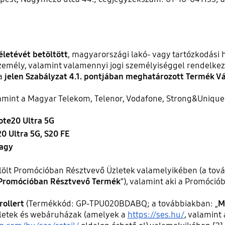
 életévét betöltött
, magyarországi lakó- vagy tartózkodási 
emély, valamint valamennyi jogi személyiséggel rendelkez
 a
jelen Szabályzat 4.1. pontjában meghatározott Termék Vás
lamint a Magyar Telekom, Telenor, Vodafone, Strong&Unique
ote20 Ultra 5G
0 Ultra 5G, S20 FE
vagy
elölt Promócióban Résztvevő Üzletek valamelyikében (a tov
Promócióban Résztvevő Termék
”), valamint aki a Promóci
rollert
(Termékkód: GP-TPU020BDABQ; a továbbiakban: „
M
zletek és webáruházak (amelyek a
https://ses.hu/
, valamint