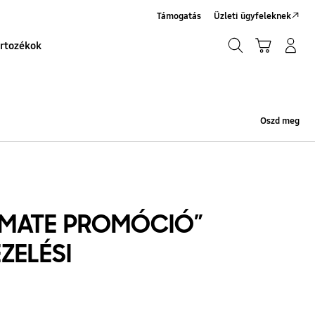
Támogatás
Üzleti ügyfeleknek
Keresés
Kosár
Bejelentkezés/Regisztráció
rtozékok
Keresés
Oszd meg
IMATE PROMÓCIÓ”
ZELÉSI