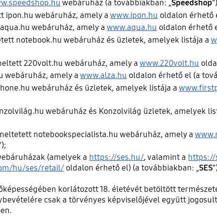
w.speedshop.hu
webáruház (a továbbiakban: „
Speedshop
”
ett ipon.hu webáruház, amely a
www.ipon.hu
oldalon érhető 
t aqua.hu webáruház, amely a
www.aqua.hu
oldalon érhető e
tetett notebook.hu webáruház és üzletek, amelyek listája a
w
meltett 220volt.hu webáruház, amely a
www.220volt.hu
olda
.hu webáruház, amely a
www.alza.hu
oldalon érhető el (a tov
tphone.hu webáruház és üzletek, amelyek listája a
www.first
onzolvilág.hu webáruház és Konzolvilág üzletek, amelyek lis
emeltetett notebookspecialista.hu webáruház, amely a
www.n
”);
 webáruházak (amelyek a
https://ses.hu/
, valamint a
https:/
m/hu/ses/retail/
oldalon érhető el) (a továbbiakban: „
SES
”
épességében korlátozott 18. életévét betöltött természet
bevételére csak a törvényes képviselőjével együtt jogosult
en.