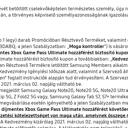
vét betöltött cselekvőképtelen természetes személy, úgy n
orán, a törvényes képviselő személyazonosságának igazolás
 (egy) darab Promócióban Résztvevő Terméket, valamint e
BDABQ; a jelen Szabályzatban: „
Moga kontroller
”) is vásár
entes Xbox Game Pass Ultimate hozzáférést biztosító kupo
mate hozzáférést biztosító kupon a továbbiakban: „
Kedve
an Résztvevő Termékre letöltött Samsung Members alkalmaz
Kedvezmény Igénylési Időszak alatt, valamint a Szervező ál
ben
” foglalt instrukciók alapján tud érvényesíteni. A Szervez
021. március 02. napjáig váltható be.
megjelölt Samsung Galaxy Note20, Note20 5G, Note20 Ultra
lip 5G, Z Fold2 5G vagy, Samsung Galaxy Tab S7, S7+ termék
megvásárlása esetén igényelhető a jelen Szabályzatban megj
 díjmentes Xbox Game Pass Ultimate hozzáférést követőe
etési kötelezettséget von maga után, amelynek összege 4.
A Kedvezmény kizárólag 2021. március 02. napjáig váltható 