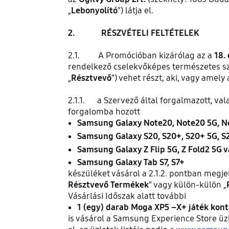
„
Lebonyolító
”) látja el.
2. RÉSZVÉTELI FELTÉTELEK
2.1. A Promócióban kizárólag az a
18.
rendelkező cselekvőképes természetes sz
„
Résztvevő
”) vehet részt, aki, vagy amely
2.1.1. a Szervező által forgalmazott, va
forgalomba hozott
Samsung Galaxy Note20, Note20 5G, N
Samsung Galaxy S20, S20+, S20+ 5G, S2
Samsung Galaxy Z Flip 5G, Z Fold2 5G 
Samsung Galaxy Tab S7, S7+
készüléket vásárol a 2.1.2. pontban megj
Résztvevő Termékek
” vagy külön-külön „
Vásárlási Időszak alatt további
1 (egy) darab Moga XP5 –X+ játék kont
is vásárol a Samsung Experience Store ü