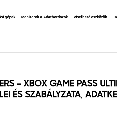
ási gépek
Monitorok & Adathordozók
Viselhető eszközök
Ta
RS – XBOX GAME PASS ULT
LEI ÉS SZABÁLYZATA, ADATKE