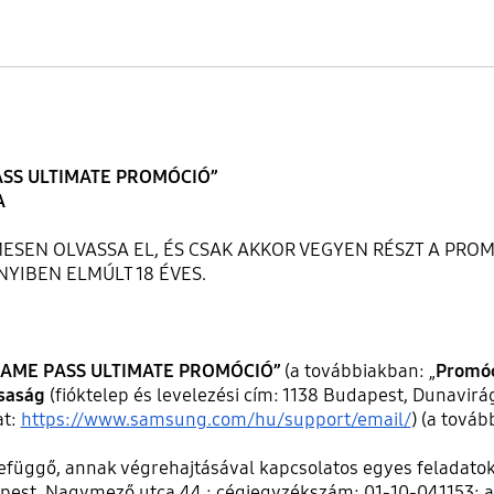
SS ULTIMATE PROMÓCIÓ”
A
MESEN OLVASSA EL, ÉS CSAK AKKOR VEGYEN RÉSZT A PRO
YIBEN ELMÚLT 18 ÉVES.
AME PASS ULTIMATE PROMÓCIÓ”
(a továbbiakban: „
Promó
saság
(fióktelep és levelezési cím: 1138 Budapest, Dunavirág
at:
https://www.samsung.com/hu/support/email/
) (a továb
üggő, annak végrehajtásával kapcsolatos egyes feladatoka
apest, Nagymező utca 44.; cégjegyzékszám: 01-10-041153; 