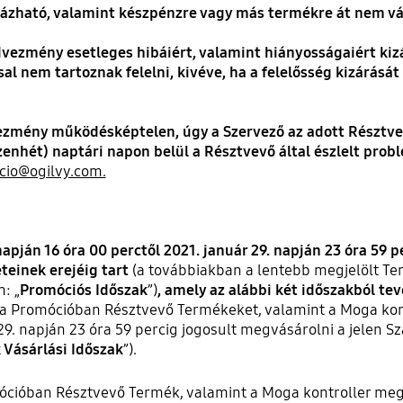
zható, valamint készpénzre vagy más termékre át nem vá
dvezmény esetleges hibáiért, valamint hiányosságaiért
kiz
al nem tartoznak felelni, kivéve, ha a felelősség kizárását
mény működésképtelen, úgy a Szervező az adott Résztvevő
zenhét) naptári napon belül a Résztvevő által észlelt probl
o@ogilvy.com.
apján 16 óra 00 perctől 2021. január 29. napján 23 óra 59 
teinek erejéig tart
(a továbbiakban a lentebb megjelölt Ter
: „
Promóciós Időszak
”)
, amely az alábbi két időszakból tev
a Promócióban Résztvevő Termékeket, valamint a Moga kont
29. napján 23 óra 59 percig
jogosult megvásárolni a jelen S
 Vásárlási Időszak
”).
cióban Résztvevő Termék, valamint a Moga kontroller meg