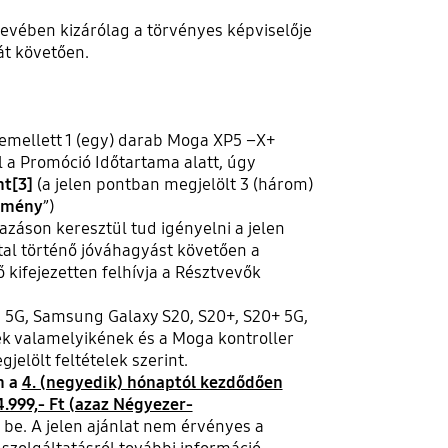
evében kizárólag a törvényes képviselője
át követően.
mellett 1 (egy) darab Moga XP5 –X+
ol a Promóció Időtartama alatt, úgy
nt
[3]
(a jelen pontban megjelölt 3 (három)
zmény
”)
áson keresztül tud igényelni a jelen
tal történő jóváhagyást követően a
ő kifejezetten felhívja a Résztvevők
 5G, Samsung Galaxy S20, S20+, S20+ 5G,
ek valamelyikének és a Moga kontroller
elölt feltételek szerint.
n a
4. (negyedik) hónaptól kezdődően
999,- Ft (azaz Négyezer-
be. A jelen ajánlat nem érvényes a