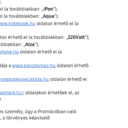
);
el (a továbbiakban: „
iPon
”);
l (a továbbiakban: „
Aqua
”);
ww.notebook.hu
oldalon érhető el (a
lon érhető el (a továbbiakban: „
220Volt
”);
ábbiakban: „
Alza
”);
phone.hu
oldalon érhető el (a
tája a
www.konzolvilag.hu
oldalon érhető
otebookspecialista.hu
oldalon érhető el
/sestore.hu/
oldalakon érhetőek el, az
).
es személy, úgy a Promócióban való
, a törvényes képviselő