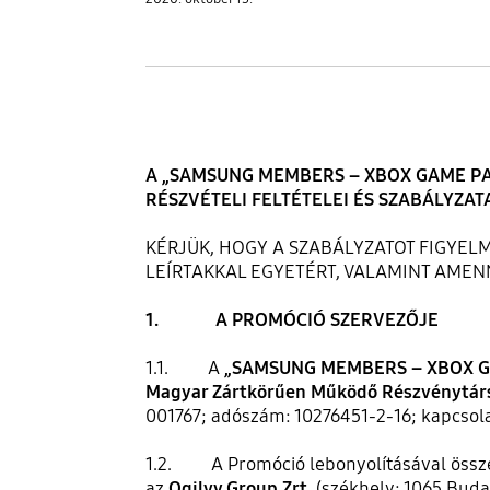
A „SAMSUNG MEMBERS – XBOX GAME PA
RÉSZVÉTELI FELTÉTELEI ÉS SZABÁLYZAT
KÉRJÜK, HOGY A SZABÁLYZATOT FIGYEL
LEÍRTAKKAL EGYETÉRT, VALAMINT AMENN
1. A PROMÓCIÓ SZERVEZŐJE
1.1. A
„SAMSUNG MEMBERS – XBOX G
Magyar Zártkörűen Működő Részvénytár
001767; adószám: 10276451-2-16; kapcsol
1.2. A Promóció lebonyolításával összef
az
Ogilvy Group Zrt.
(székhely: 1065 Bud