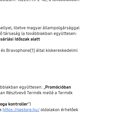
hellyel, illetve magyar állampolgársággal
ő társaság (a továbbiakban együttesen:
árlási Időszak alatt
 és Bravophone[1] által kiskereskedelmi
ábbiakban együttesen: „
Promócióban
óban Résztvevő Termék mellé a Termék
oga kontroller
”)
 a
https://sestore.hu/
oldalakon érhetőek