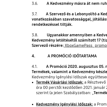
3.6.
A Kedvezmény másra át nem ruhá
3.7.
A Szervező és a Lebonyolító a Ke
vonatkozásában szavatossággal, jótálláss
rendelkezéssel tiltják.
3.8.
Ugyanakkor amennyiben a Kedvez
Kedvezmény letöltésétől számított 17 (ti
Szervező részére:
XboxGamePass_promoci
4. A PROMÓCIÓ IDŐTARTAMA
4.1.
A Promóció 2020. augusztus 05. n
Termékek, valamint a Kedvezmény készle
Kedvezmény Igénylési Időszak együttesen
Termék Vásárlási Időszak:
a Résztvevő 
óra 00 perctől kezdődően 2021. január 
szerint (a jelen Szabályzatban: „
Termék
Kedvezmény Igénylési Időszak:
a Promó