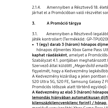
2.1.4. Amennyiben a Résztvevő 18. életé
járhat el a Promócióban való részvétel s
3.
A Promóció tárgya
3.1. Amennyiben a Résztvevő legalább 1
játék kontrollert (Termékkód: GP-TPU020
1 (egy) darab 3 (három) hónapos díjm
hónapos díjmentes Xbox Game Pass Ulti
kaphat ráadásként
, amelyet a Promóciób
Szabályzat 4.1. pontjában meghatározott 
Szervező által küldött „
Megerősítő email
figyelmét, hogy a Kedvezmény legkésőbb 2
A Kedvezmény kizárólag a jelen pontban 
S20 Ultra 5G, S20 FE, Samsung Galaxy Z F
Promóciós Időszak alatt történő egyidejű 
A Kedvezmény az első 3 (három) hónapos
lemondás hiányában automatikusan díjfiz
kilenszázkilencvenkilenc forint) / hónap
.