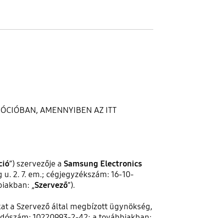
MÓCIÓBAN, AMENNYIBEN AZ ITT
ció
”) szervezője a
Samsung Electronics
 u. 2. 7. em.; cégjegyzékszám: 16-10-
biakban: „
Szervező
”).
t a Szervező által megbízott ügynökség,
adószám: 10220993-2-42; a továbbiakban: