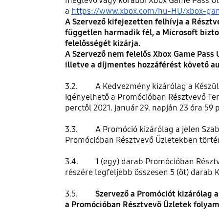
meglévő vagy korábbi Xbox Game Pass Ulti
a
https://www.xbox.com/hu-HU/xbox-ga
A Szervező kifejezetten felhívja a Részt
független harmadik fél, a Microsoft biz
felelősségét kizárja.
A Szervező nem felelős Xbox Game Pass Ul
illetve a díjmentes hozzáférést követő 
3.2. A Kedvezmény kizárólag a Készülék
igényelhető a Promócióban Résztvevő Ter
perctől 2021. január 29. napján 23 óra 59 
3.3. A Promóció kizárólag a jelen Szabál
Promócióban Résztvevő Üzletekben történ
3.4. 1 (egy) darab Promócióban Résztvev
részére legfeljebb összesen 5 (öt) darab
3.5.
Szervező a Promóciót kizárólag 
a Promócióban Résztvevő Üzletek folyama