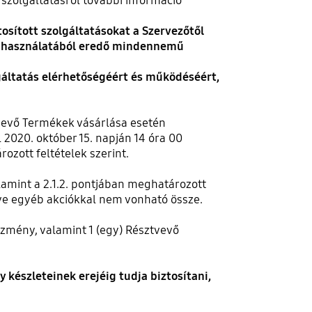
szolgáltatásról további információ
osított szolgáltatásokat a Szervezőtől
tás használatából eredő mindennemű
lgáltatás elérhetőségéért és működéséért,
evő Termékek vásárlása esetén
020. október 15. napján 14 óra 00
ozott feltételek szerint.
amint a 2.1.2. pontjában meghatározott
ve egyéb akciókkal nem vonható össze.
mény, valamint 1 (egy) Résztvevő
észleteinek erejéig tudja biztosítani,