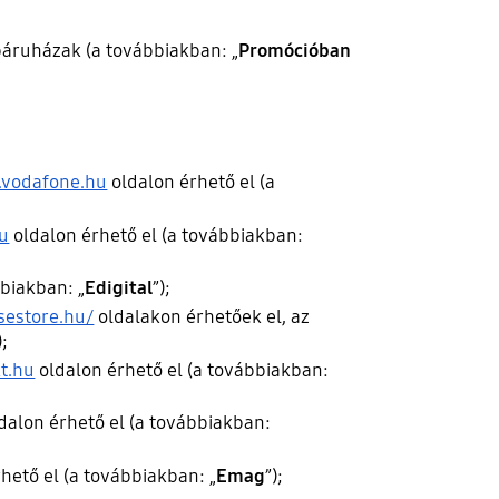
áruházak (a továbbiakban: „
Promócióban
vodafone.hu
oldalon érhető el (a
u
oldalon érhető el (a továbbiakban:
bbiakban: „
Edigital
”);
/sestore.hu/
oldalakon érhetőek el, az
);
t.hu
oldalon érhető el (a továbbiakban:
dalon érhető el (a továbbiakban:
hető el (a továbbiakban: „
Emag
”);