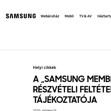
Skip
to
content
Webáruház
Mobil
TV & AV
Háztart
Helyi cikkek
A „SAMSUNG MEMBE
RÉSZVÉTELI FELTÉTE
TÁJÉKOZTATÓJA
2020. október 15.