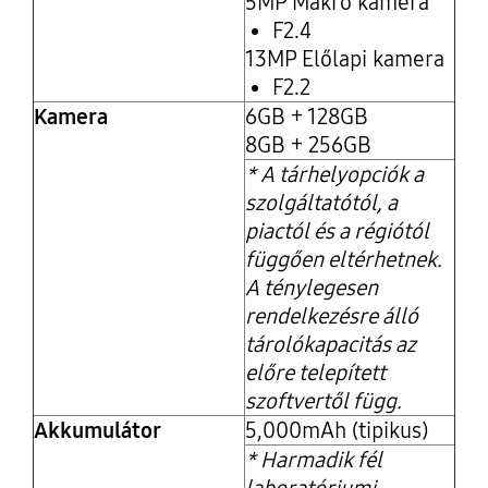
5MP Makró kamera
F2.4
13MP Előlapi kamera
F2.2
Kamera
6GB + 128GB
8GB + 256GB
* A tárhelyopciók a
szolgáltatótól, a
piactól és a régiótól
függően eltérhetnek.
A ténylegesen
rendelkezésre álló
tárolókapacitás az
előre telepített
szoftvertől függ.
Akkumulátor
5,000mAh (tipikus)
* Harmadik fél
laboratóriumi