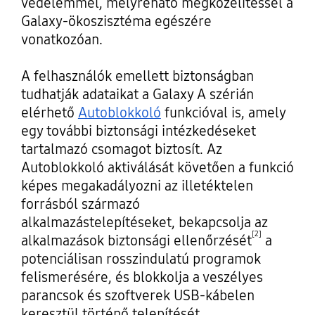
védelemmel, mélyreható megközelítéssel a
Galaxy-ökoszisztéma egészére
vonatkozóan.
A felhasználók emellett biztonságban
tudhatják adataikat a Galaxy A szérián
elérhető
Autoblokkoló
funkcióval is, amely
egy további biztonsági intézkedéseket
tartalmazó csomagot biztosít. Az
Autoblokkoló aktiválását követően a funkció
képes megakadályozni az illetéktelen
forrásból származó
alkalmazástelepítéseket, bekapcsolja az
[2]
alkalmazások biztonsági ellenőrzését
a
potenciálisan rosszindulatú programok
felismerésére, és blokkolja a veszélyes
parancsok és szoftverek USB-kábelen
keresztül történő telepítését.