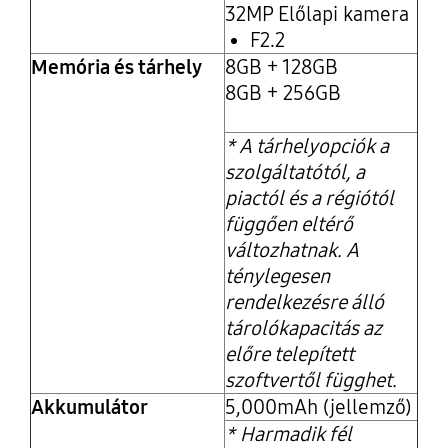
32MP Előlapi kamera
F2.2
Memória és tárhely
8GB + 128GB
8GB + 256GB
* A tárhelyopciók a
szolgáltatótól, a
piactól és a régiótól
függően eltérő
változhatnak. A
ténylegesen
rendelkezésre álló
tárolókapacitás az
előre telepített
szoftvertől függhet.
Akkumulátor
5,000mAh (jellemző)
*
Harmadik fél