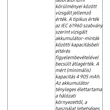
körülményei között
vizsgált jellemző
érték. A tipikus érték
az IEC 61960 szabvány
szerint vizsgált
akkumulátor-minták
közötti kapacitásbeli
eltérés
figyelembevételével
becsült átlagérték. A
mért (minimális)
kapacitás 4 905 mAh.
Az akkumulátor
tényleges élettartama
a hálózati
környezettől, a
használat lehetséges