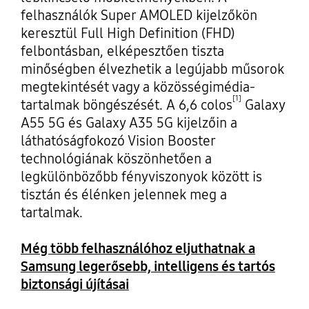
felhasználók Super AMOLED kijelzőkön
keresztül Full High Definition (FHD)
felbontásban, elképesztően tiszta
minőségben élvezhetik a legújabb műsorok
megtekintését vagy a közösségimédia-
[1]
tartalmak böngészését. A 6,6 colos
Galaxy
A55 5G és Galaxy A35 5G kijelzőin a
láthatóságfokozó Vision Booster
technológiának köszönhetően a
legkülönbözőbb fényviszonyok között is
tisztán és élénken jelennek meg a
tartalmak.
Még több felhasználóhoz eljuthatnak a
Samsung legerősebb, intelligens és tartós
biztonsági újításai