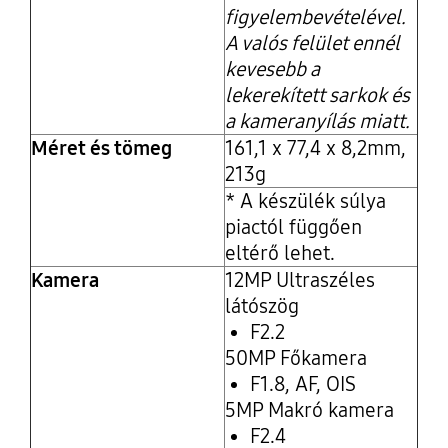
figyelembevételével.
A valós felület ennél
kevesebb a
lekerekített sarkok és
a kameranyílás miatt.
Méret és tömeg
161,1 x 77,4 x 8,2mm,
213g
* A készülék súlya
piactól függően
eltérő lehet.
Kamera
12MP Ultraszéles
látószög
F2.2
50MP Főkamera
F1.8, AF, OIS
5MP Makró kamera
F2.4