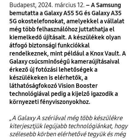
Budapest, 2024. március 12.
– A Samsung
bemutatta a Galaxy A55 5G és Galaxy A35
5G okostelefonokat, amelyekkel a vállalat
még több felhasználóhoz juttathatja el
kiemelkedő újításait. A készülékek olyan
átfogó biztonsági funkciókkal
rendelkeznek, mint például a Knox Vault. A
Galaxy csúcsminőségű kameraújításaival
érkező új fotózási lehetőségek a
készülékeken is elérhetők, a
láthatóságfokozó Vision Booster
technológiával pedig a kijelző igazodik a
környezeti fényviszonyokhoz.
„A Galaxy A szériával még több készülékre
kiterjesztjük legújabb technológiánkat, hogy
szélesebb körben elérhetővé tegyük és még