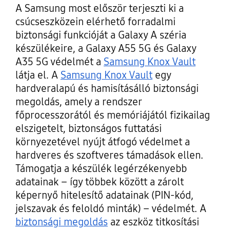
A Samsung most először terjeszti ki a
csúcseszközein elérhető forradalmi
biztonsági funkcióját a Galaxy A széria
készülékeire, a Galaxy A55 5G és Galaxy
A35 5G védelmét a
Samsung Knox Vault
látja el. A
Samsung Knox Vault
egy
hardveralapú és hamisításálló biztonsági
megoldás, amely a rendszer
főprocesszorától és memóriájától fizikailag
elszigetelt, biztonságos futtatási
környezetével nyújt átfogó védelmet a
hardveres és szoftveres támadások ellen.
Támogatja a készülék legérzékenyebb
adatainak – így többek között a zárolt
képernyő hitelesítő adatainak (PIN-kód,
jelszavak és feloldó minták) – védelmét. A
biztonsági megoldás
az eszköz titkosítási