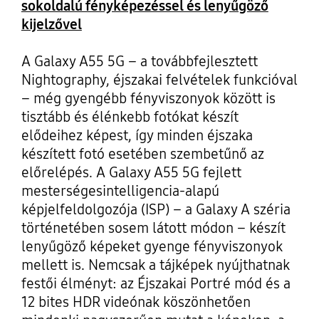
sokoldalú fényképezéssel és lenyűgöző
kijelzővel
A Galaxy A55 5G – a továbbfejlesztett
Nightography, éjszakai felvételek funkcióval
– még gyengébb fényviszonyok között is
tisztább és élénkebb fotókat készít
elődeihez képest, így minden éjszaka
készített fotó esetében szembetűnő az
előrelépés. A Galaxy A55 5G fejlett
mesterségesintelligencia-alapú
képjelfeldolgozója (ISP) – a Galaxy A széria
történetében sosem látott módon – készít
lenyűgöző képeket gyenge fényviszonyok
mellett is. Nemcsak a tájképek nyújthatnak
festői élményt: az Éjszakai Portré mód és a
12 bites HDR videónak köszönhetően