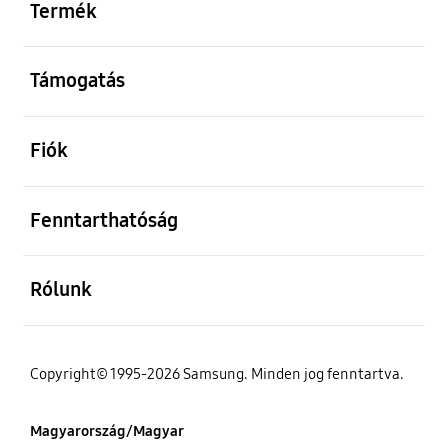
Termék
kinyitás
Támogatás
kinyitás
Fiók
kinyitás
Fenntarthatóság
kinyitás
Rólunk
Copyright© 1995-2026 Samsung. Minden jog fenntartva.
Magyarország/Magyar