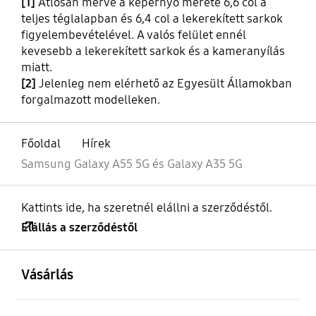
[1]
Átlósan mérve a képernyő mérete 6,6 col a
teljes téglalapban és 6,4 col a lekerekített sarkok
figyelembevételével. A valós felület ennél
kevesebb a lekerekített sarkok és a kameranyílás
miatt.
[2]
Jelenleg nem elérhető az Egyesült Államokban
forgalmazott modelleken.
Főoldal
Hírek
Samsung Galaxy A55 5G és Galaxy A35 5G
Kattints ide, ha szeretnél elállni a szerződéstől.
Elállás a szerződéstől
kinyitás
Footer Navigation
Vásárlás
kinyitás