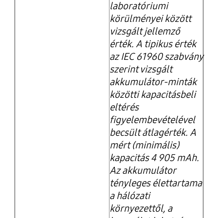
laboratóriumi
körülményei között
vizsgált jellemző
érték. A tipikus érték
az IEC 61960 szabvány
szerint vizsgált
akkumulátor-minták
közötti kapacitásbeli
eltérés
figyelembevételével
becsült átlagérték. A
mért (minimális)
kapacitás 4 905 mAh.
Az akkumulátor
tényleges élettartama
a hálózati
környezettől, a