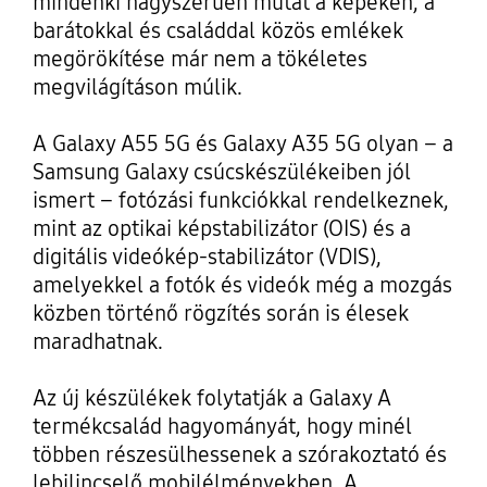
mindenki nagyszerűen mutat a képeken, a
barátokkal és családdal közös emlékek
megörökítése már nem a tökéletes
megvilágításon múlik.
A Galaxy A55 5G és Galaxy A35 5G olyan – a
Samsung Galaxy csúcskészülékeiben jól
ismert – fotózási funkciókkal rendelkeznek,
mint az optikai képstabilizátor (OIS) és a
digitális videókép-stabilizátor (VDIS),
amelyekkel a fotók és videók még a mozgás
közben történő rögzítés során is élesek
maradhatnak.
Az új készülékek folytatják a Galaxy A
termékcsalád hagyományát, hogy minél
többen részesülhessenek a szórakoztató és
lebilincselő mobilélményekben. A