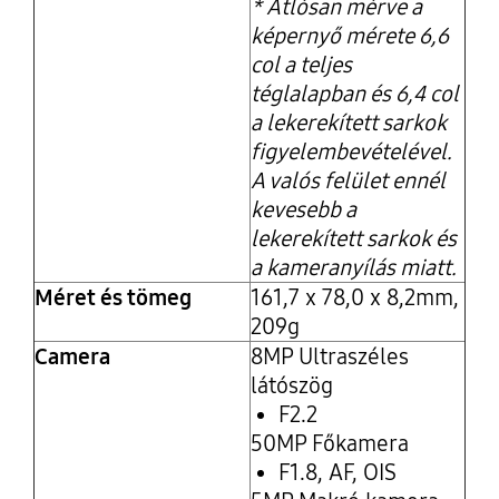
* Átlósan mérve a
képernyő mérete 6,6
col a teljes
téglalapban és 6,4 col
a lekerekített sarkok
figyelembevételével.
A valós felület ennél
kevesebb a
lekerekített sarkok és
a kameranyílás miatt.
Méret és tömeg
161,7 x 78,0 x 8,2mm,
209g
Camera
8MP Ultraszéles
látószög
F2.2
50MP Főkamera
F1.8, AF, OIS