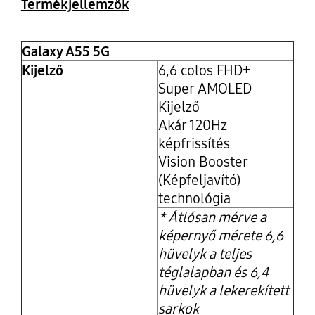
Termékjellemzők
Galaxy A55 5G
Kijelző
6,6 colos FHD+
Super AMOLED
Kijelző
Akár 120Hz
képfrissítés
Vision Booster
(Képfeljavító)
technológia
* Átlósan mérve a
képernyő mérete 6,6
hüvelyk a teljes
téglalapban és 6,4
hüvelyk a lekerekített
sarkok