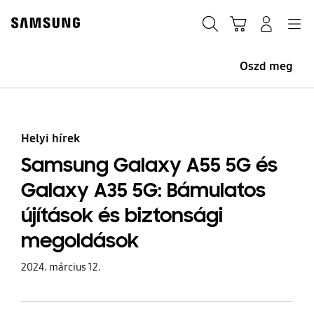
Skip
to
Keresés
Kosár
Bejelentkezés
Navigation
content
Oszd meg
Helyi hírek
Samsung Galaxy A55 5G és
Galaxy A35 5G: Bámulatos
újítások és biztonsági
megoldások
2024. március 12.