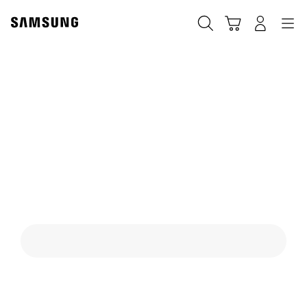
Skip
to
Keresés
Kosár
Bejelentkezés
Navigation
content
Az összes megoldás
a következőhöz
Alulfagyasztós típus
Keresési űrlap
search