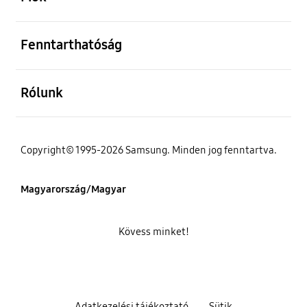
kinyitás
Fenntarthatóság
kinyitás
Rólunk
Copyright© 1995-2026 Samsung. Minden jog fenntartva.
Magyarország/Magyar
Kövess minket!
Adatkezelési tájékoztató
Sütik