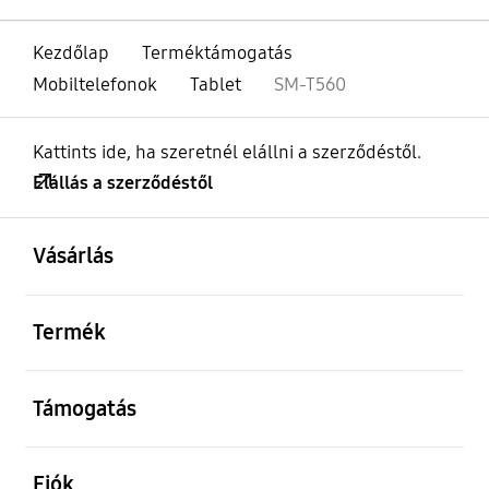
Kezdőlap
Terméktámogatás
Mobiltelefonok
Tablet
SM-T560
Kattints ide, ha szeretnél elállni a szerződéstől.
Elállás a szerződéstől
kinyitás
Footer Navigation
Vásárlás
kinyitás
Termék
kinyitás
Támogatás
kinyitás
Fiók