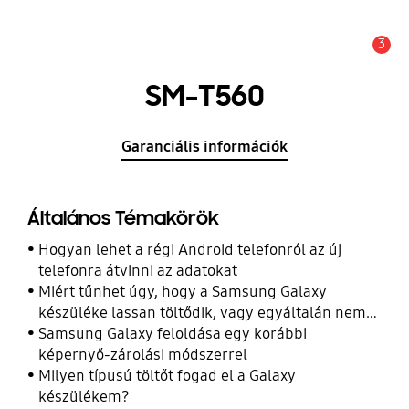
3
Értesítés
SM-T560
Garanciális információk
Általános Témakörök
Hogyan lehet a régi Android telefonról az új
telefonra átvinni az adatokat
Miért tűnhet úgy, hogy a Samsung Galaxy
készüléke lassan töltődik, vagy egyáltalán nem
töltődik
Samsung Galaxy feloldása egy korábbi
képernyő-zárolási módszerrel
Milyen típusú töltőt fogad el a Galaxy
készülékem?