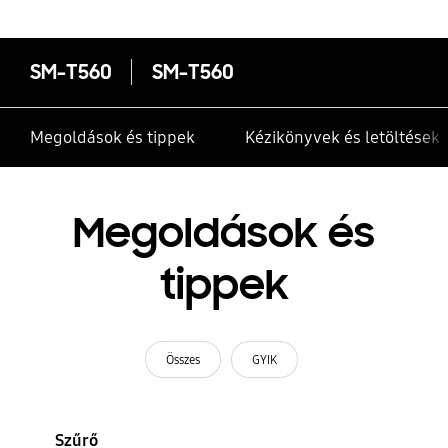
SM-T560
SM-T560
Megoldások és tippek
Kézikönyvek és letöltések
Megoldások és
tippek
Összes
GYIK
Szűrő