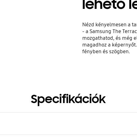
lehető 
Nézd kényelmesen a tar
- a Samsung The Terrace
mozgathatod, és még el
magadhoz a képernyőt. Ú
fényben és szögben.
Specifikációk