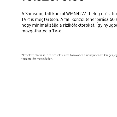
A Samsung fali konzol WMN4277TT elég erős, h
TV-t is megtartson. A fali konzol teherbírása 60 
hogy minimalizálja a rizikófaktorokat. Így nyug
mozgathatod a TV-d.
*Kötelező elolvasni a felszerelési utasításokat és amennyiben szükséges, e
felszerelést megelőzően.