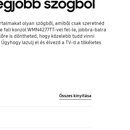
legjobb szögből
talmakat olyan szögből, amiből csak szeretnéd
 fali konzol WMN4277TT-vel fel-le, jobbra-balra
őre is döntheted, hogy közelebb tudd vinni
gyhogy lazulj el és élvezd a TV-d a tökéletes
Összes kinyitása