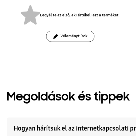
Legyél te az első, aki értékeli ezt a terméket!
Véleményt írok
bazaarvoice Certification Label
Megoldások és tippek
Hogyan hárítsuk el az internetkapcsolati