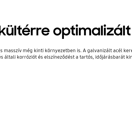
 kültérre optimalizált
t és masszív még kinti környezetben is. A galvanizált acél k
 általi korróziót és elszíneződést a tartós, időjárásbarát ki