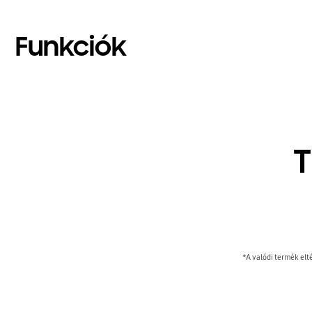
Funkciók
T
*A valódi termék elté