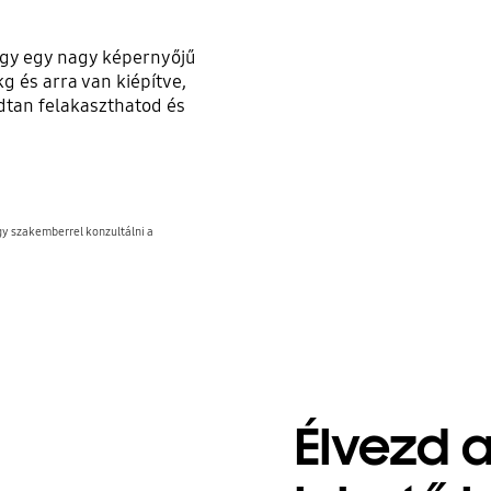
ogy egy nagy képernyőjű
kg és arra van kiépítve,
odtan felakaszthatod és
gy szakemberrel konzultálni a
Élvezd 