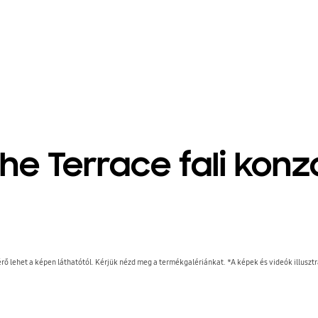
he Terrace fali konz
rő lehet a képen láthatótól. Kérjük nézd meg a termékgalériánkat. *A képek és videók illusztr