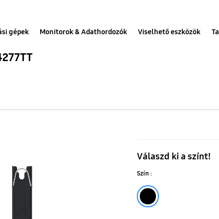
ási gépek
Monitorok & Adathordozók
Viselhető eszközök
Ta
N4277TT
The
Terrace
Válaszd ki a színt!
fali
Szín :
konzol
(65"~75")
Fekete
-