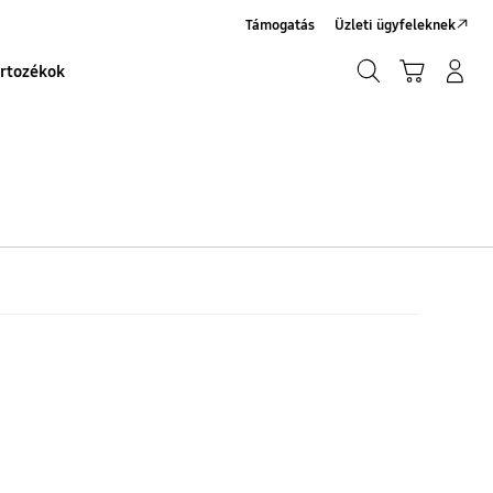
Támogatás
Üzleti ügyfeleknek
Keresés
Kosár
Bejelentkezés/Regisztráció
rtozékok
Keresés