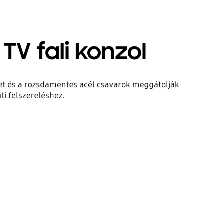
 TV fali konzol
eret és a rozsdamentes acél csavarok meggátolják
nti felszereléshez.