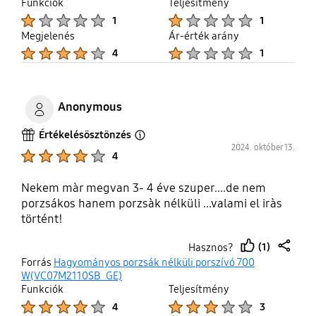
Funkciók
Teljesítmény
alkalommal amikor használni kell, szidjuk mint a
Product Ratings :
Product Ratings :
1
1
bokrot! Amennyiben nem akarod porszívózásra
Megjelenés
Ár-érték arány
használni, akkor viszont szép formája van. A saját
Product Ratings :
Product Ratings :
4
1
honlapotokon hagyományos porzsákosnak
nevezitek a tartályos porszívót! Gratula!
Anonymous
Értékelésösztönzés
Open Tooltip Layer
2024. október 13.
Product Ratings :
4
Nekem màr megvan 3- 4 éve szuper....de nem
porzsákos hanem porzsàk nélküli ...valami el iràs
történt!
(1)
Hasznos?
thumb
share
Forrás
Hagyományos porzsák nélküli porszívó 700
up
W(VC07M2110SB_GE)
Funkciók
Teljesítmény
Product Ratings :
Product Ratings :
4
3