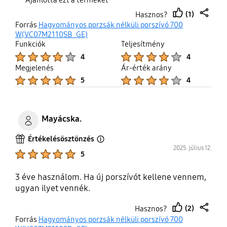
(1)
Hasznos?
thumb
share
Forrás
Hagyományos porzsák nélküli porszívó 700
up
W(VC07M2110SB_GE)
Funkciók
Teljesítmény
Product Ratings :
Product Ratings :
4
4
Megjelenés
Ár-érték arány
Product Ratings :
Product Ratings :
5
4
Mayácska.
Értékelésösztönzés
Open Tooltip Layer
2025. július 12.
Product Ratings :
5
3 éve használom. Ha új porszívót kellene vennem,
ugyan ilyet vennék.
(2)
Hasznos?
thumb
share
Forrás
Hagyományos porzsák nélküli porszívó 700