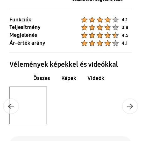
Funkciók
Product Ratings :
4.1
Teljesítmény
Product Ratings :
3.8
Megjelenés
Product Ratings :
4.5
Ár-érték arány
Product Ratings :
4.1
Vélemények képekkel és videókkal
Összes
Képek
Videók
Layer popup open
Previous
Next