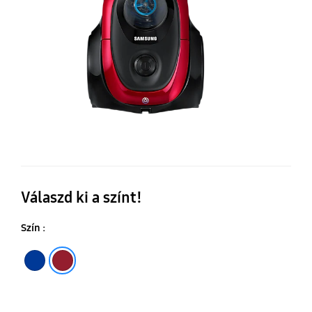
W
Válaszd ki a színt!
Szín :
Kék
Piros