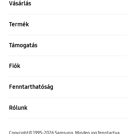
Vásárlás
kinyitás
Termék
kinyitás
Támogatás
kinyitás
Fiók
kinyitás
Fenntarthatóság
kinyitás
Rólunk
Copyright© 1995-2026 Samsung. Minden jog fenntartva.