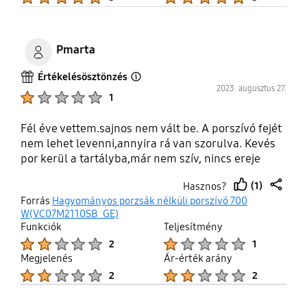
Pmarta
Értékelésösztönzés
Open Tooltip Layer
2023. augusztus 27.
Product Ratings :
1
Fél éve vettem.sajnos nem vált be. A porszívó fejét
nem lehet levenni,annyira rá van szorulva. Kevés
por kerül a tartályba,már nem szív, nincs ereje
(1)
Hasznos?
thumb
share
Forrás
Hagyományos porzsák nélküli porszívó 700
up
W(VC07M2110SB_GE)
Funkciók
Teljesítmény
Product Ratings :
Product Ratings :
2
1
Megjelenés
Ár-érték arány
Product Ratings :
Product Ratings :
2
2