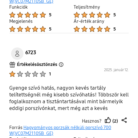
up
W(VC07M2110SB_GE)
Funkciók
Teljesítmény
Product Ratings :
Product Ratings :
5
5
Megjelenés
Ár-érték arány
Product Ratings :
Product Ratings :
5
5
6723
Értékelésösztönzés
Open Tooltip Layer
2025. január 12.
Product Ratings :
1
Gyenge szívó hatás, nagyon kevés tartály
telítettségnél még kisebb szívóhatás! Többször kell
foglalkoznom a tisztántartásával mint bármelyik
eddigi porszívónkat, mert még azt a kevés
funkcióját sem látja el amit kellene. Nehezen
(2)
Hasznos?
kezelhető csőszerelvényezés, nagyon szorul az
thumb
share
Forrás
Hagyományos porzsák nélküli porszívó 700
illesztés, izomból kell neki feszülni, ha szét akarjuk
up
W(VC07M2110SB_GE)
szedni. Teljes csalódás!!! Minden egyes