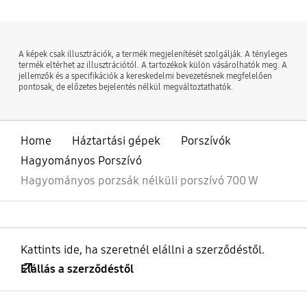
A képek csak illusztrációk, a termék megjelenítését szolgálják. A tényleges
termék eltérhet az illusztrációtól. A tartozékok külön vásárolhatók meg. A
jellemzők és a specifikációk a kereskedelmi bevezetésnek megfelelően
pontosak, de előzetes bejelentés nélkül megváltoztathatók.
Home
Háztartási gépek
Porszívók
Hagyományos Porszívó
Hagyományos porzsák nélküli porszívó 700 W
Kattints ide, ha szeretnél elállni a szerződéstől.
Elállás a szerződéstől
kinyitás
Footer Navigation