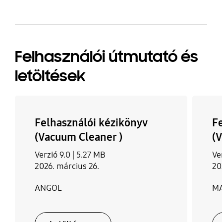
Felhasználói útmutató és
letöltések
Felhasználói kézikönyv
F
(Vacuum Cleaner )
(
Verzió 9.0 |
5.27 MB
Ve
2026. március 26.
20
ANGOL
M