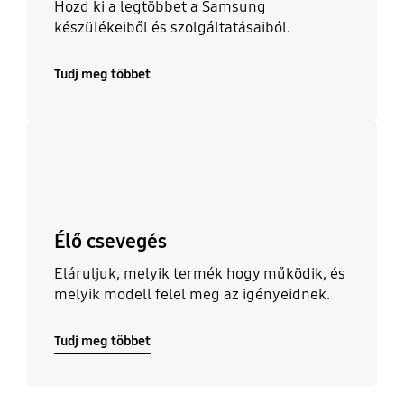
Hozd ki a legtöbbet a Samsung
készülékeiből és szolgáltatásaiból.
Tudj meg többet
Tudj meg többet
Élő csevegés
Eláruljuk, melyik termék hogy működik, és
melyik modell felel meg az igényeidnek.
Tudj meg többet