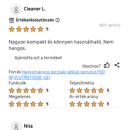
Cleaner L.
Értékelésösztönzés
Open Tooltip Layer
2023. április 2.
Product Ratings :
5
Nagyon kompakt és könnyen használható. Nem
hangos.
Ajánlotta ezt a terméket
Hasznos?
thumb
share
Forrás
Hagyományos porzsák nélküli porszívó 700
up
W(VC07M2110SB_GE)
Funkciók
Teljesítmény
Product Ratings :
Product Ratings :
5
5
Megjelenés
Ár-érték arány
Product Ratings :
Product Ratings :
5
5
Nila