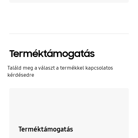
Terméktámogatás
Találd meg a választ a termékkel kapcsolatos
kérdésedre
Tudj meg többet
Terméktámogatás