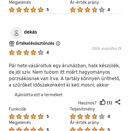
Megjelenés
Ár-érték arány
Product Ratings :
Product Ratings :
5
4
dekás
Értékelésösztönzés
Open Tooltip Layer
2024. augusztus 29.
Product Ratings :
4
Pár hete vásároltuk egy áruházban, halk készülék,
de jól szív. Nem tudom itt miért hagyományos
porzsákosnak van írva. A tartály könnyen üríthető,
a szűrőket időszakonként ki kell mosni, akkor
megmarad a szívóerő hosszabb távon is.
Ajánlotta ezt a terméket
(1)
Hasznos?
thumb
share
Funkciók
Teljesítmény
up
Product Ratings :
Product Ratings :
5
4
Megjelenés
Ár-érték arány
Product Ratings :
Product Ratings :
5
5