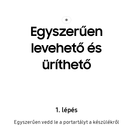
Indicator 1
Egyszerűen
levehető és
üríthető
1. lépés
Egyszerűen vedd le a portartályt a készülékről