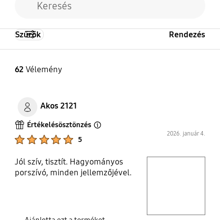
Szűrők
Rendezés
62
Vélemény
Akos 2121
Értékelésösztönzés
Open Tooltip Layer
2026. január 4.
Product Ratings :
5
Jól szív, tisztít. Hagyományos
play video
porszívó, minden jellemzőjével.
Layer popup open
Ajánlotta ezt a terméket