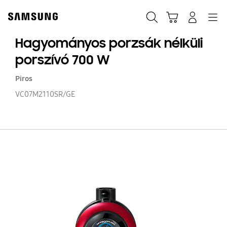
Skip
to
Keresés
Kosár
Bejelentkezés
Navigation
content
Hagyományos porzsák nélküli
porszívó 700 W
Piros
VC07M2110SR/GE
H
po
né
po
70