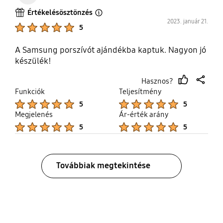
Értékelésösztönzés
Open Tooltip Layer
2023. január 21.
Product Ratings :
5
A Samsung porszívót ajándékba kaptuk. Nagyon jó
készülék!
Hasznos?
thumb
share
Funkciók
Teljesítmény
up
Product Ratings :
Product Ratings :
5
5
Megjelenés
Ár-érték arány
Product Ratings :
Product Ratings :
5
5
Továbbiak megtekintése
bazaarvoice Certification Label