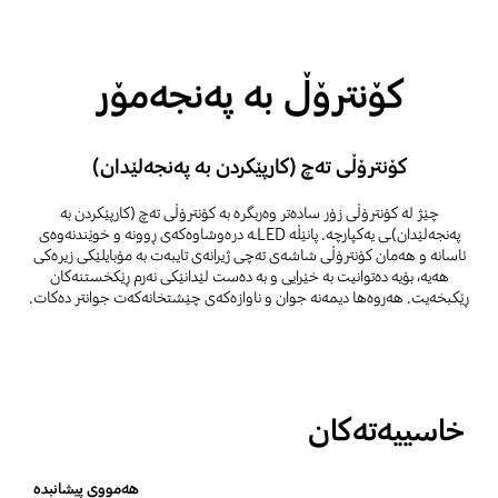
کۆنترۆڵ بە پەنجەمۆر
کۆنترۆڵی تەچ (کارپێکردن بە پەنجەلێدان)
چێژ لە کۆنترۆڵی زۆر سادەتر وەربگرە بە کۆنترۆڵی تەچ (کارپێکردن بە
پەنجەلێدان)ـی یەکپارچە. پانێڵە LEDـە درەوشاوەکەی ڕوونە و خوێندنەوەی
ئاسانە و هەمان کۆنترۆڵی شاشەی تەچی ژیرانەی تایبەت بە مۆبایلێکی زیرەکی
هەیە، بۆیە دەتوانیت بە خێرایی و بە دەست لێدانێکی نەرم ڕێکخستنەکان
ڕێکبخەیت. هەروەها دیمەنە جوان و ناوازەکەی چێشتخانەکەت جوانتر دەکات.
خاسییەتەکان
هەمووی پیشانبدە