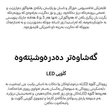
فلتەرێکی ئەلەمنیۆمی خۆڕاگر و ئاسان بۆ پاراستن، پانکەی هەواگۆڕ دەپارێزێت و
تەمەنی بزوێنەرەکە درێژ دەکاتەوە. ڕۆن و تۆز دەگرێت، بەرلەوەی کە بزوێنەرەکە
بگرێت یان ڕێگری بکەن لە هەواگۆڕکێ. تەنها هەر 3 بۆ 4 هەفتە جارێک پێویستی
بە خاوێنکردنەوەیە، کە لەڕاستیدا زۆر ئاسانە چونکە دەشۆردرێت و بە ئەندازەیەک
بچووکە کە دەکرێت بخرێتە ناو ئامێرێکی قاپشۆرەوە.
گەشاوەتر دەدرەوشێتەوە
گڵۆپی LED
ڕووناکی گڵۆپە LEDـە درەوشاوەکان وا دەکات بە ئاسانی بزانیت چی لێدەنێیت بە
دابەشکردنی ڕووناکی بە شێوەیەکی یەکسان بەسەر تەواوی ڕووی تەباخەکەدا.
هەروەها گڵۆپە LEDـەکان وزەی زۆر کەمتر بەکاردەهێنن، و تەمەنیشیان درێژترە.
بەم شێوەیە پارەی پسوڵەی مانگانەی کارەبا و تێچووی گۆڕینی گڵۆپت بۆ
پاشەکەوت دەکەن.