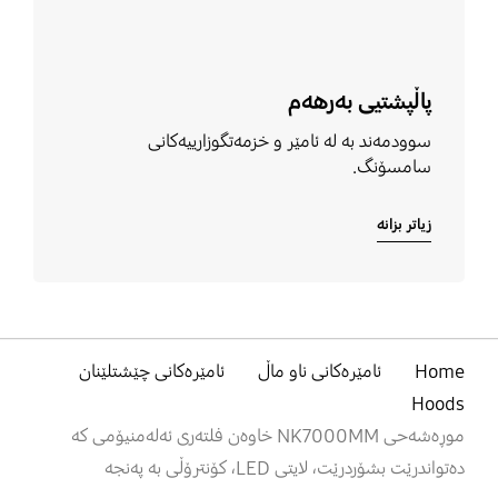
پاڵپشتیی بەرھەم
سوودمەند بە لە ئامێر و خزمەتگوزارییەکانی
سامسۆنگ.
زیاتر بزانە
Home
ئامێرەکانی ناو ماڵ
ئامێرەکانی چێشتلێنان
Hoods
موڕەشەحی NK7000MM خاوەن فلتەری ئەلەمنیۆمی کە
دەتواندرێت بشۆردرێت، لایتی LED، کۆنترۆڵی بە پەنجە