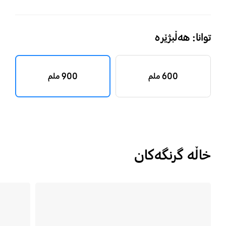
توانا: هەڵبژێرە
600 ملم
900 ملم
خاڵە گرنگەکان