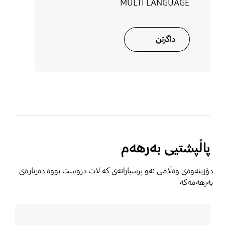
MULTI LANGUAGE
داگرتن
پاڵپشتیی بەرھەم
دۆزینەوەی وەڵامی ئەو پرسیارانەی کە لات دروست بووە دەربارەی
بەرهەمەکە