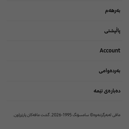
بەرهەم
پاڵپشتی
Account
بەردەوامی
دەبارەی ئێمە
مافی لەبەرگرتنەوە© سامسۆنگ 1995-2026. گشت مافەکان پارێزراون.