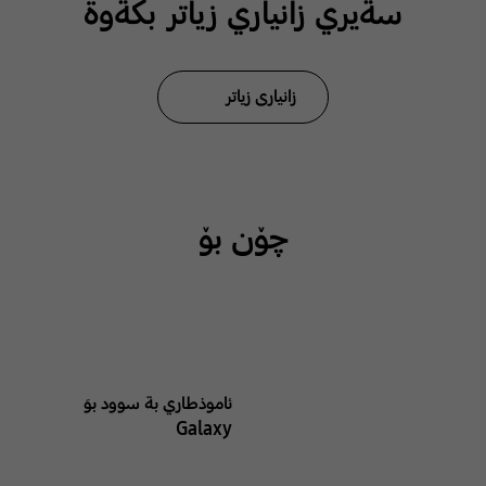
سةيري زانياري زياتر بكةوة
زانیاری زیاتر
چۆن بۆ
ئاموذطاري بة سوود بوَ
Galaxy