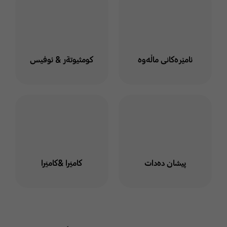
ئامێرەکانی ماڵەوە
كومثيوتةر & ئوفيس
پیشان دەدات
كاميَرا &كاميَرا