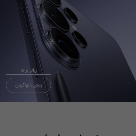
Chat now
ئيميَل بو
ثةيوةندي
راستةوخو CEO
زیاتر بزانە
ثةيوةندي بة ئوفيسي CEO بكة
تةنيا ئوردن،عيراق، لبنان
پێش داواکردن
ئيميَل بو ثةيوةندي
راستةوخو CEO