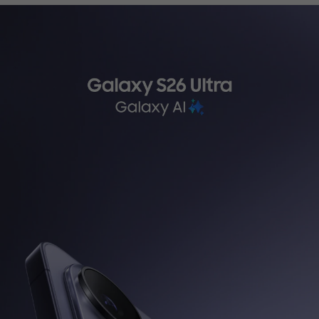
ثرسياري تةكنيكي
WhatsApp
کەناڵی واتساپی ئێمە هەموو
کاتێک لە هەفت ڕۆژی هەفتەدا
بەردەستە، و دەتوانن قسە
لەگەڵ نوێنەری خزمەتگوزاری
کڕیاران بکەن لە 9:00 بەیانی
بۆ 9:00 ئێوارە.
تێبینی: خزمەتگوزاری واتساپ
لە سووریا بەردەست نییە.
لە سووریا بەردەست نییە.