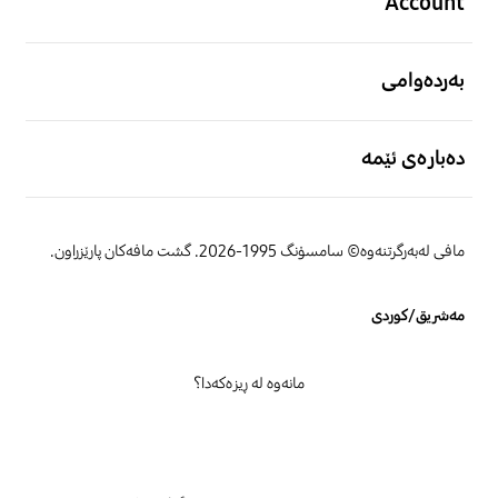
Account
بەردەوامی
دەبارەی ئێمە
مافی لەبەرگرتنەوە© سامسۆنگ 1995-2026. گشت مافەکان پارێزراون.
مەشریق/کوردی
مانەوە لە ڕیزەکەدا؟