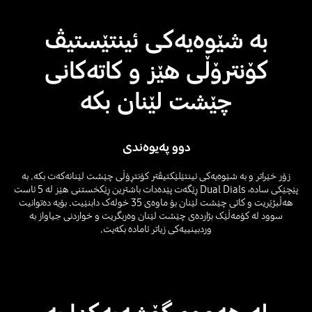
بە شێوەیەکی ئینتێستیڤ
کۆنترۆڵی هێز و کاتەکانی
چێشت لێنان بکە
دوو پەیوەندی
زۆر خێراتر و بە شێوەیەکی ئینتێلێکتیڤتر کۆنتڕۆڵی چێشت لێنانەکەت بکە. بە
پێچێکی سادە، Dual Dials ڕێگەت پێدەدات باشترین ڕێکخستنی هێز لە 5 ئاست
هەڵبژێریت و کاتی چێشت لێنان بۆ ماوەی 35 خولەک دابنێیت. بۆیە دەتوانیت
سوود لە کۆمەڵێک بژاردەی چێشت لێنان وەربگریت و خواردنی جیاواز بە
وردبینییەکی زیاتر ئامادە بکەیت.