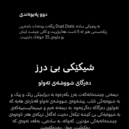
دوو پەیوەندی
بە پێچێکی سادە، Dual Dials ڕێگەت پێدەدات باشترین
ڕێکخستنی هێز لە 5 ئاست هەڵبژێریت و کاتی چێشت لێنان
بۆ ماوەی 35 خولەک دابنێیت.
شیکێکی بێ درز
دەرگای شووشەی تەواو
دیمەنی چێشتخانەکەت بەرز بکەرەوە بە دیزاینێکی ڕێک و پێک و
بە شێوەیەکی نایاب. پێشەوەی شووشەی تەواو قەبارەی هەیە کە
تەواوی دەرگاکە دەگرێتەوە. بە دیمەنە نەرم و مینیمالیستییەکەی
بە شێوەیەکی بێ کێشە تێکەڵ دەبێت لەگەڵ نزیکەی هەر ناوەوەی
چێشتخانەیەکی مۆدێرن. کەواتە، بە سادەیی، بەقەد ئەوەی کە
دەکوڵێت، جوان دەردەکەوێت.