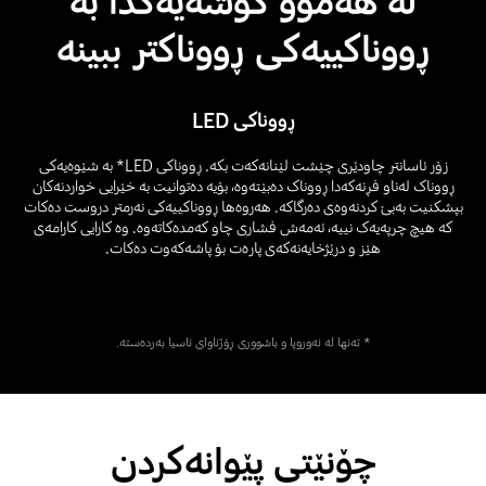
لە هەموو گۆشەیەکدا بە
ڕووناکییەکی ڕووناکتر ببینە
ڕووناکی LED
زۆر ئاسانتر چاودێری چێشت لێنانەکەت بکە. ڕووناکی LED* بە شێوەیەکی
ڕووناک لەناو فڕنەکەدا ڕووناک دەبێتەوە، بۆیە دەتوانیت بە خێرایی خواردنەکان
بپشکنیت بەبێ کردنەوەی دەرگاکە. هەروەها ڕووناکییەکی نەرمتر دروست دەکات
کە هیچ چرپەیەک نییە، ئەمەش فشاری چاو کەمدەکاتەوە. وە کارایی کارامەی
هێز و درێژخایەنەکەی پارەت بۆ پاشەکەوت دەکات.
* تەنها لە ئەوروپا و باشووری ڕۆژئاوای ئاسیا بەردەستە.
چۆنێتی پێوانەکردن