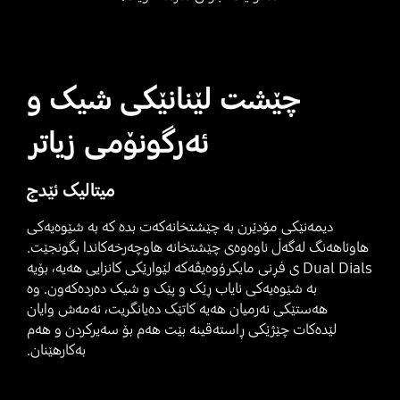
چێشت لێنانێکی شیک و
ئەرگونۆمی زیاتر
میتالیک ئێدج
دیمەنێکی مۆدێرن بە چێشتخانەکەت بدە کە بە شێوەیەکی
هاوئاهەنگ لەگەڵ ناوەوەی چێشتخانە هاوچەرخەکاندا بگونجێت.
Dual Dials ی فڕنی مایکرۆوەیڤەکە لێوارێکی کانزایی هەیە، بۆیە
بە شێوەیەکی نایاب ڕێک و پێک و شیک دەردەکەون. وە
هەستێکی نەرمیان هەیە کاتێک دەیانگریت، ئەمەش وایان
لێدەکات چێژێکی ڕاستەقینە بێت هەم بۆ سەیرکردن و هەم
بەکارهێنان.