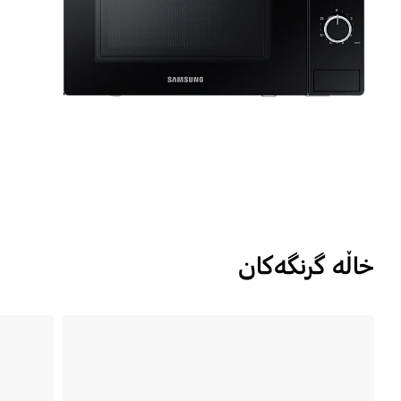
خاڵە گرنگەکان