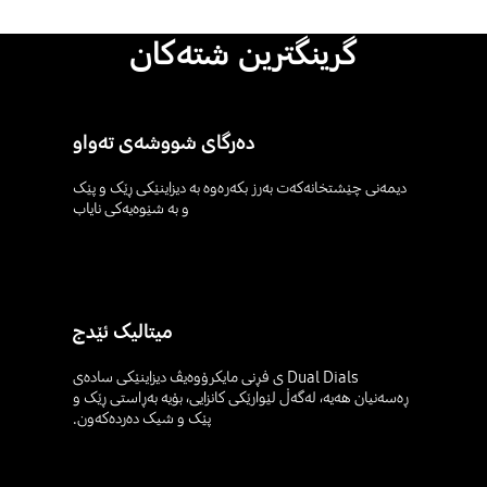
گرینگترین شتەکان
دەرگای شووشەی تەواو
دیمەنی چێشتخانەکەت بەرز بکەرەوە بە دیزاینێکی ڕێک و پێک
و بە شێوەیەکی نایاب
میتالیک ئێدج
Dual Dials ی فڕنی مایکرۆوەیڤ دیزاینێکی سادەی
ڕەسەنیان هەیە، لەگەڵ لێوارێکی کانزایی، بۆیە بەڕاستی ڕێک و
پێک و شیک دەردەکەون.