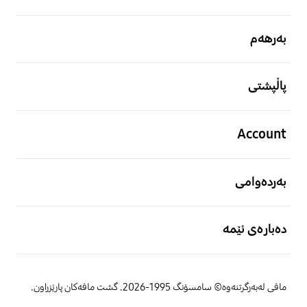
بەرهەم
پاڵپشتی
Account
بەردەوامی
دەبارەی ئێمە
مافی لەبەرگرتنەوە© سامسۆنگ 1995-2026. گشت مافەکان پارێزراون.