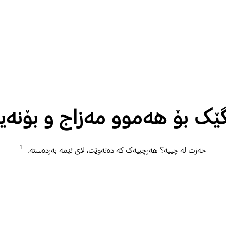
ێک بۆ هەموو مەزاج و بۆنە
1
حەزت لە چییە؟ هەرچییەک کە دەتەوێت، لای ئێمە بەردەستە.