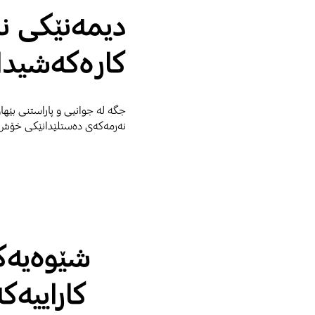
دیمەنێکی نا
کارەکەشیدا 
جگە لە جوانیی و پاراستنی بێهاو
نەرمەکەی دەستلێدانێکی خۆش و
شێوەیەکی
کاراییەک