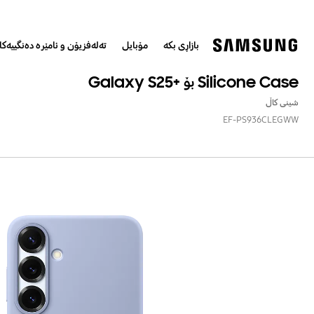
بازاڕی بکە
مۆبایل
تەلەفزیۆن و ئامێرە دەنگییەک
Silicone Case بۆ +Galaxy S25
شینی کاڵ
EF-PS936CLEGWW