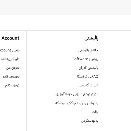
پاڵپشتی
Account
خانەی پاڵپشتی
بۆچی Samsung Account دروست بکەیت
ڕێبەر و Software
داواکارییەکانم
پاڵپشتی گەڕان
پەڕەی من
FAQـی فرۆشگا
بەرهەمەکانم
زانیاری گەرەنتی
کۆبۆنەکانم
دۆزەرەوەی شوێنی خزمەتگوزاری
بەدواداچوون بۆ چاککردنەوە بکە
چات
پەیوەندیکردن