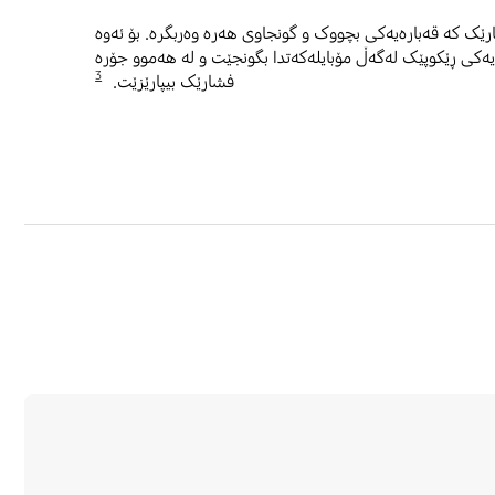
رێک کە قەبارەیەکی بچووک و گونجاوی هەرە وەربگرە. بۆ ئەوە
یەکی ڕێکوپێک لەگەڵ مۆبایلەکەتدا بگونجێت و لە هەموو جۆرە
3
فشارێک بیپارێزێت.