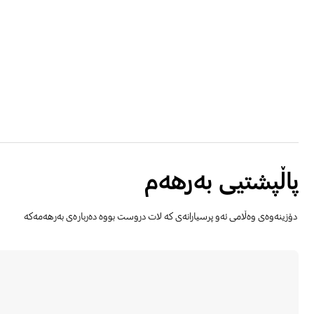
پاڵپشتیی بەرھەم
دۆزینەوەی وەڵامی ئەو پرسیارانەی کە لات دروست بووە دەربارەی بەرهەمەکە