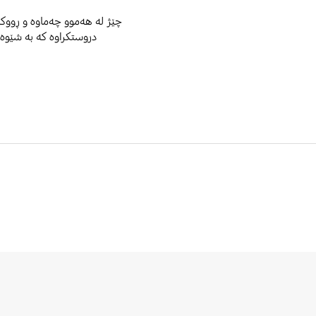
چێژ لە هەموو چەماوە و ڕووکا
دروستکراوە کە بە شێوە