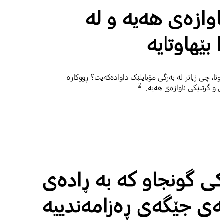
وازەی هەیە و لە
بێهاوتایە
تا، چی زیاتر لە بەرگی مۆبایلێک داوادەکەیت؟ ڕووکارە
2
 گرتنێکی ناوازەی هەیە.
 گونجاو کە بە ڕادەی
ەی جێگەی ڕەزامەندییە