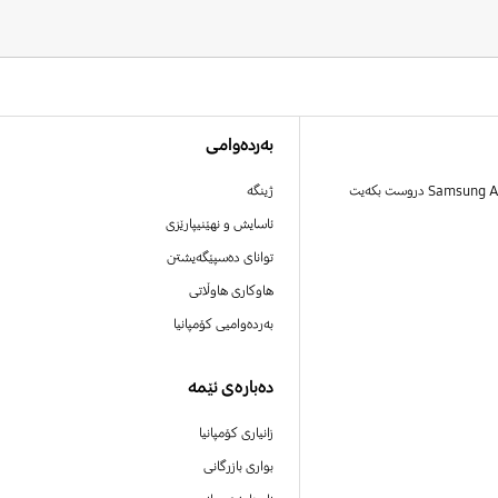
بەردەوامی
ژینگە
ئاسایش و نهێنیپارێزی
توانای دەسپێگەیشتن
هاوکاری هاوڵاتی
بەردەوامیی کۆمپانیا
دەبارەی ئێمە
زانیاری کۆمپانیا
بواری بازرگانی