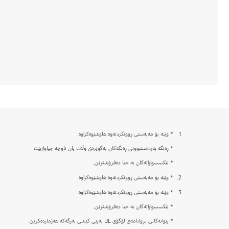
1.
* وێنە بۆ مەبەستی ڕوونکردنەوە هاوشێوەکراوە.
* ڕەنگە بەردەستبوونی ڕەنگەکان بەگوێرەی وڵات یان ناوچە جیاوازبێت.
* ئێکسسواراتەکان بە جیا دەفرۆشترێن.
2.
* وێنە بۆ مەبەستی ڕوونکردنەوە هاوشێوەکراوە.
3.
* وێنە بۆ مەبەستی ڕوونکردنەوە هاوشێوەکراوە.
* ئێکسسواراتەکان بە جیا دەفرۆشترێن.
* پێوانەکانی بڕوانامەی لۆگۆی UL بەپێی کێشی بەرگەکە هەژماردەکرێن.