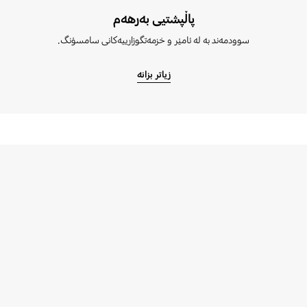
پاڵپشتیی بەرھەم
سوودمەند بە لە ئامێر و خزمەتگوزارییەکانی سامسۆنگ.
زیاتر بزانە