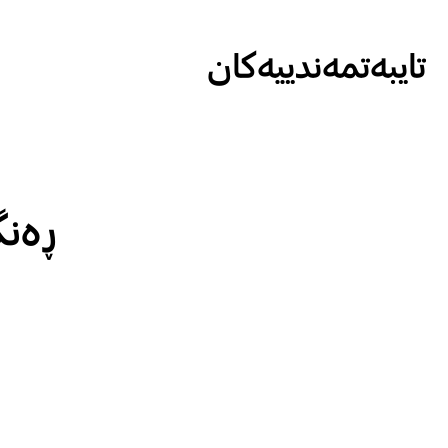
تایبەتمەندییەکان
ڕەنگ