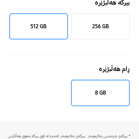
بیرگە هەڵبژێرە
‎512 GB‎
‎256 GB‎
ڕام هەڵبژێرە
‎8 GB‎
* بیرگەی بەردەستی بەکارهێنەر : بیرگەی بەکارهێنەر کەمترە لە کۆی بیرگە بەهۆی هەڵگرتنی