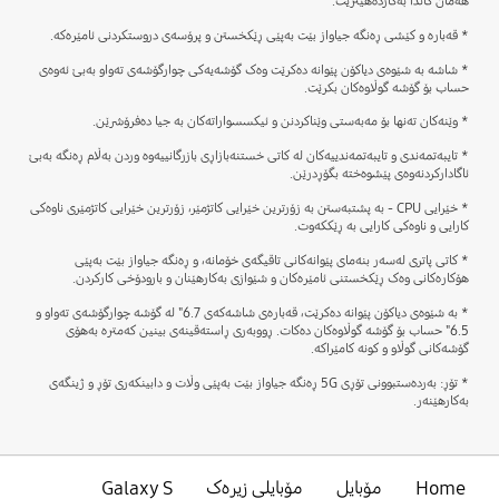
هەمان کاتدا بەکاردەهێنرێت.
* قەبارە و کێشی ڕەنگە جیاواز بێت بەپێی ڕێکخستن و پرۆسەی دروستکردنی ئامێرەکە.
* شاشە بە شێوەی دیاکۆن پێوانە دەکرێت وەک گۆشەیەکی چوارگۆشەی تەواو بەبێ ئەوەی
حساب بۆ گۆشە گوڵاوەکان بکرێت.
* وێنەکان تەنها بۆ مەبەستی وێناکردنن و ئیکسسواراتەکان بە جیا دەفرۆشرێن.
* تایبەتمەندی و تایبەتمەندییەکان لە کاتی خستنەبازاڕی بازرگانییەوە وردن بەڵام ڕەنگە بەبێ
ئاگادارکردنەوەی پێشوەختە بگۆڕدرێن.
* خێرایی CPU - بە پشتبەستن بە زۆرترین خێرایی کاتژمێر، زۆرترین خێرایی کاتژمێری ناوەکی
کارایی و ناوەکی کارایی بە ڕێککەوت.
* کاتی پاتری لەسەر بنەمای پێوانەکانی تاقیگەی خۆمانە، و ڕەنگە جیاواز بێت بەپێی
هۆکارەکانی وەک ڕێکخستنی ئامێرەکان و شێوازی بەکارهێنان و بارودۆخی کارکردن.
* بە شێوەی دیاکۆن پێوانە دەکرێت، قەبارەی شاشەکەی 6.7" لە گۆشە چوارگۆشەی تەواو و
6.5" حساب بۆ گۆشە گوڵاوەکان دەکات. ڕووبەری ڕاستەقینەی بینین کەمترە بەهۆی
گۆشەکانی گوڵاو و کونە کامێراکە.
* تۆڕ: بەردەستبوونی تۆڕی 5G ڕەنگە جیاواز بێت بەپێی وڵات و دابینکەری تۆڕ و ژینگەی
بەکارهێنەر.
Home
مۆبایل
مۆبایلی زیرەک
Galaxy S