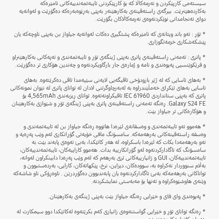
سیستەمی کارپێکردن و نەرمەکاڵا کە بۆ کارپێکردنی تایبەتمەندییەکانی ئامێرەکە
بەکاردەهێنرێت. بیرگەی ڕاستەقینەی بەکارهێنەر بەپێی بەڕێوەبەرەکە دەگۆڕێت و لەوانەیە
دوای ئەنجامدانی نوێکردنەوەی نەرمەکاڵاکان بگۆڕێت.
* تۆڕ : ئەو باند ویتانەی کە ئامێرەکە پشتگیری دەکات لەوانەیە جیاواز بن بەپێی ناوچەکە یان
پێشکەشکاری خزمەتگوزاری.
* پاتری : تەمەنی ڕاستەقینەی پاتری بەپێی ژینگەی تۆڕ و تایبەتمەندی و ئەپەکانی بەکارهێنراو
و فرێکوێنسیی پەیوەندی و نامە و ژمارەی جار بارگاویکردنەوە و چەندین هۆکاری تر دەگۆڕێت.
* بەهای ئاسایی کە لە ژێر بارودۆخی تاقیگەیی لایەنی سێیەمدا تاقی دەکرێتەوە. بەهای
ئاسایی بەهای تێکڕای خەمڵێندراوە بە لەبەرچاوگرتنی لادان لە توانای پاتری لە نێوان نمونەکانی
پاتری کە بەپێی ستانداردی IEC 61960 تاقیکراونەتەوە. توانای ڕیزبەندی 4,565mAh بۆ
Galaxy S24 FE. ڕەنگە تەمەنی ڕاستەقینەی پاتری بەپێی ژینگەی تۆڕ و شێوازی بەکارهێنان
و هۆکارەکانی تر جیاواز بێت.
* هەموو ئەو تایبەتمەندی و وەسفانەی لێرەدا هاتووە ڕەنگە جیاواز بن لە تایبەتمەندی و
وەسفە ڕاستەقینەکانی بەرهەمەکە. سامسۆنگ مافی خۆیەتی گۆڕانکاری لەم وێب پەڕەیە و
ئەو بەرهەمەدا بکات کە لێرەدا باسکراوە، لە هەر کاتێکدا، بەبێ ئەوەی پابەند بێت بە
سامسۆنگ کە ئاگادارکردنەوە لەو گۆڕانکارییە بدات. هەموو کاراییەکان، تایبەتمەندییەکان،
تایبەتمەندییەکان، GUI و زانیارییەکانی تری بەرهەم کە لەم وێب پەڕەدا دابینکراون لەوانە،
بەڵام سنووردار نەکراوە بە، سوودەکان، دیزاین، نرخ، پێکهاتەکان، کارایی، بەردەستبوون و
تواناکانی بەرهەمەکە بەبێ ئاگادارکردنەوە یان پابەندبوون دەگۆڕدرێن . ناوەڕۆکی ناو شاشەکە
وێنەی ھاوشێوەکراوە و تەنها بۆ مەبەستی نمایشکردنە.
* پەیوەندی وای فای و خێرایی ڕەنگە جیاواز بێت بەپێی ژینگەی بەکارهێنان.
* ڕەنگە توانای تۆڕ و خێرایی گواستنەوەی زانیاری کەم بکرێتەوە لەکاتێکدا دوو سیمکارت لە