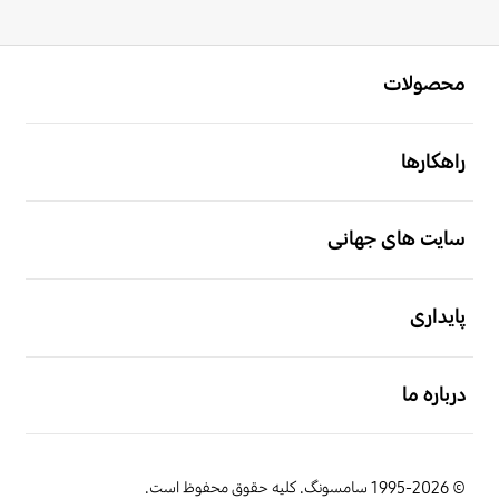
باز کن
Footer Navigation
محصولات
باز کن
راهکارها
باز کن
سایت های جهانی
باز کن
پایداری
باز کن
درباره ما
© 1995-2026 سامسونگ. کلیه حقوق محفوظ است.