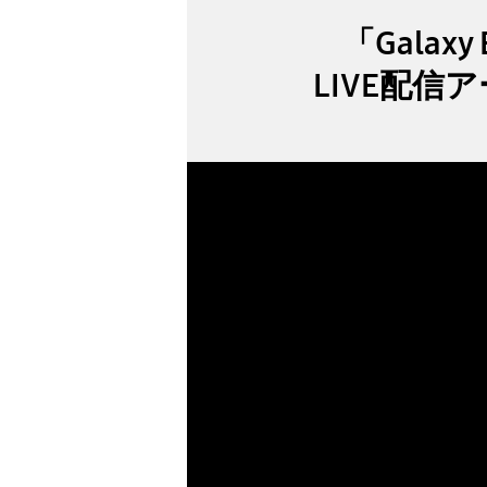
「Galax
LIVE配