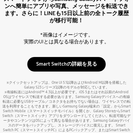
ンへ簡単にアプリや写真、メッセージを転送でき
ます。さらに！LINEも15日以上前の全トーク履歴
が移行可能！
*画像はイメージです。
実際のUIとは異なる場合があります。
Smart Switchの詳細を見る
※クイックセットアップは、One UI 5.1以降およびAndroid M以降を搭載した
Galaxy S23シリーズ以降のモデルが対応しています。
※有線転送にはAndroid™ 4.3以上が必要です。iOS 5またはそれ以前のAndroid
OSはワイヤレスで転送する必要があります。Samsung Galaxyデバイスへの有線
転送に必要なUSBケーブル／コネクタをお持ちでない場合は、ワイヤレスでの転
送を利用することもできます。新しいSamsung Galaxy端末の「設定」からSmart
Switch Mobile（スマートスイッチモバイル）を開くか、Galaxy StoreからSmart
Switch（スマートスイッチ）アプリをダウンロードしてください。転送可能なデ
ータやコンテンツはOSによって異なる場合があります。Samsung Galaxyデバイ
スのデータをバックアップし、ストレージデバイスに復元します。 Smart
Switch PC（スマートスイッチPC）によるPCバックアップ、またはSmart Switch