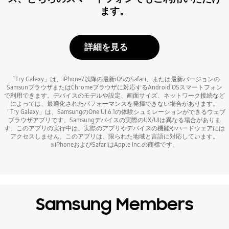
ます。
詳細を見る
「Try Galaxy」は、iPhone7以降の最新iOSのSafari、または最新バージョンの
SamsunブラウザまたはChromeブラウザに対応するAndroid OSスマートフォン
で利用できます。デバイスのモデルや設定、画面サイズ、ネットワーク接続など
によっては、最適化されたパフォーマンスを発揮できない場合があります。
「Try Galaxy」は、SamsungのOne UI 6.1の体験シュミレーションができるウェブ
ブラウザアプリです。Samsungデバイスの実際のUX/UIは異なる場合がありま
す。このアプリの実行中は、実際のアプリやデバイスの機能やハードウェアには
アクセスしません。このアプリは、限られた地域と言語に対応しています。
※iPhoneおよびSafariはApple Inc.の商標です。
Samsung Members