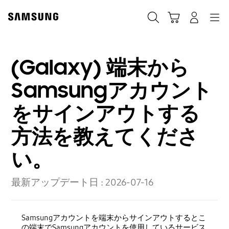
Skip
Skip
to
to
カート
検索する
ログイン
ナビゲーション
content
accessibility
help
(Galaxy) 端末から
Samsungアカウント
をサインアウトする
方法を教えてくださ
い。
最新アップデート日 :
2026-07-16
Samsungアカウントを端末からサインアウトするとこ
の端末でSamsungアカウントを使用しているサービス