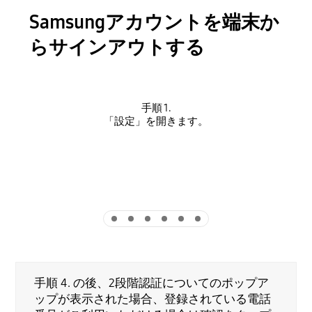
Samsungアカウントを端末か
らサインアウトする
手順 1.
「設定」を開きます。
「
Indicator 1
Indicator 2
Indicator 3
Indicator 4
Indicator 5
Indicator 6
手順 4. の後、2段階認証についてのポップア
ップが表示された場合、登録されている電話