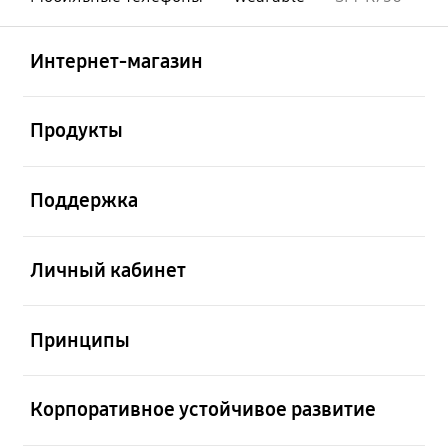
Открыто
Footer Navigation
Интернет-магазин
Открыто
Продукты
Открыто
Поддержка
Открыто
Личный кабинет
Открыто
Принципы
Открыто
Корпоративное устойчивое развитие