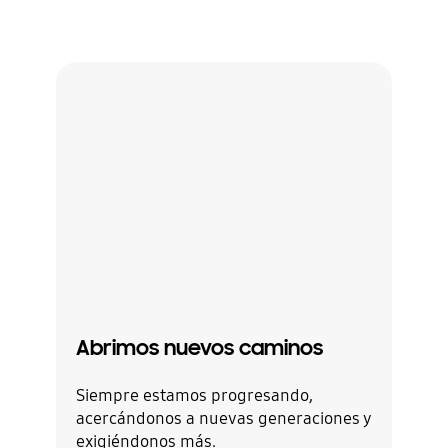
Abrimos nuevos caminos
Ve
do
Siempre estamos progresando,
acercándonos a nuevas generaciones y
Con
exigiéndonos más.
op