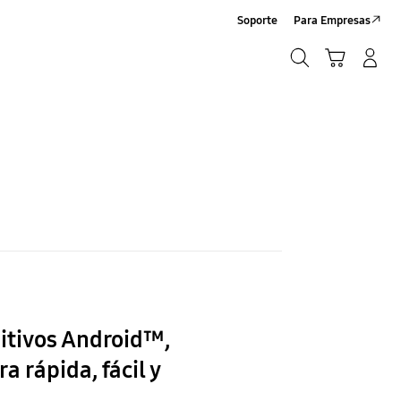
Soporte
Para Empresas
Búsqueda
Carrito
Iniciar sesión/Sign-Up
Búsqueda
itivos Android™,
rápida, fácil y