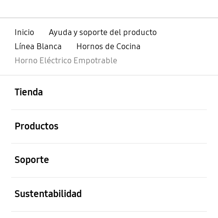
Inicio
Ayuda y soporte del producto
Línea Blanca
Hornos de Cocina
Horno Eléctrico Empotrable
abierto
Footer Navigation
Tienda
abierto
Productos
abierto
Soporte
abierto
Sustentabilidad
abierto