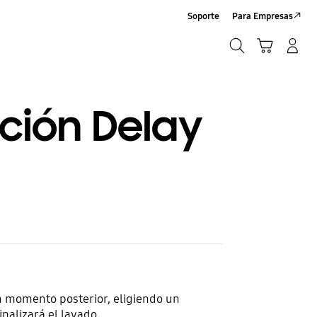
Soporte
Para Empresas
Búsqueda
Carrito
Iniciar sesión/Sign-Up
Búsqueda
nción Delay
n momento posterior, eligiendo un
inalizará el lavado.