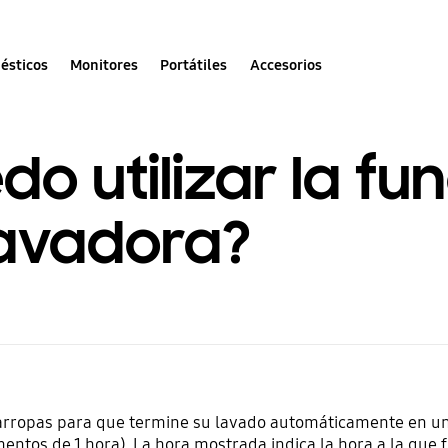
ésticos
Monitores
Portátiles
Accesorios
 utilizar la fu
lavadora?
varropas para que termine su lavado automáticamente en u
mentos de 1 hora). La hora mostrada indica la hora a la que f