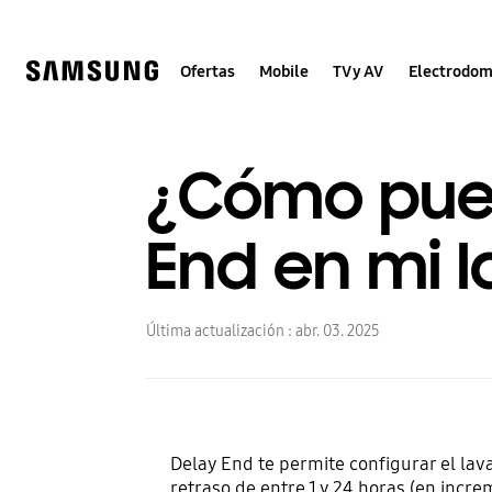
Skip
to
content
Ofertas
Mobile
TV y AV
Electrodom
¿Cómo puedo
End en mi 
Última actualización :
abr. 03. 2025
Delay End te permite configurar el la
retraso de entre 1 y 24 horas (en incre