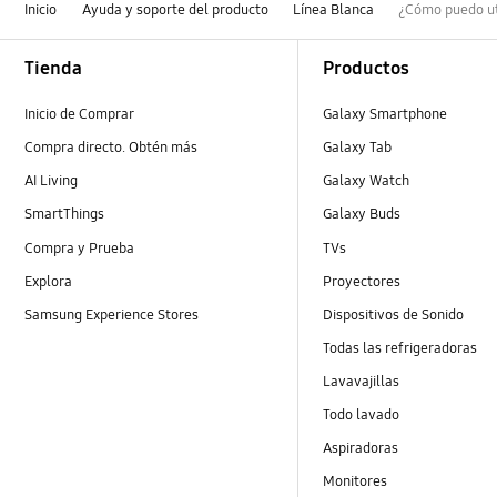
Inicio
Ayuda y soporte del producto
Línea Blanca
¿Cómo puedo uti
Footer Navigation
Tienda
Productos
Inicio de Comprar
Galaxy Smartphone
Compra directo. Obtén más
Galaxy Tab
AI Living
Galaxy Watch
SmartThings
Galaxy Buds
Compra y Prueba
TVs
Explora
Proyectores
Samsung Experience Stores
Dispositivos de Sonido
Todas las refrigeradoras
Lavavajillas
Todo lavado
Aspiradoras
Monitores