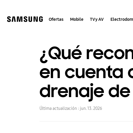
Skip
to
content
Ofertas
Mobile
TV y AV
Electrodom
¿Qué reco
en cuenta a
drenaje de
Última actualización :
jun. 13. 2026