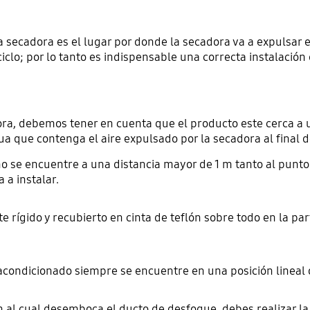
secadora es el lugar por donde la secadora va a expulsar el a
iclo; por lo tanto es indispensable una correcta instalación
dora, debemos tener en cuenta que el producto este cerca a 
ua que contenga el aire expulsado por la secadora al final d
 se encuentre a una distancia mayor de 1 m tanto al punto
 a instalar.
 rígido y recubierto en cinta de teflón sobre todo en la par
acondicionado siempre se encuentre en una posición lineal 
ón al cual desemboca el ducto de desfogue, debes realizar la