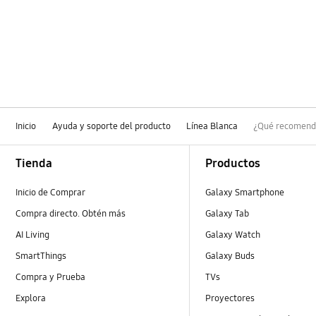
Inicio
Ayuda y soporte del producto
Línea Blanca
¿Qué recomendac
Footer Navigation
Tienda
Productos
Inicio de Comprar
Galaxy Smartphone
Compra directo. Obtén más
Galaxy Tab
AI Living
Galaxy Watch
SmartThings
Galaxy Buds
Compra y Prueba
TVs
Explora
Proyectores