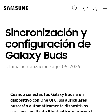
Skip
to
Búsqueda
Carrito
Navegación
Iniciar sesión
content
Sincronización y
configuración de
Galaxy Buds
Última actualización :
ago. 05. 2026
Cuando conectas tus Galaxy Buds a un
dispositivo con One UI 8, los auriculares
buscarán automáticamente dispositivos
cercanos mediante Bluetooth y aparecerá la