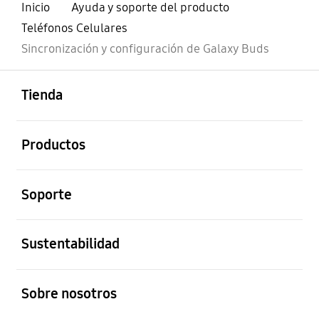
Inicio
Ayuda y soporte del producto
Teléfonos Celulares
Sincronización y configuración de Galaxy Buds
abierto
Footer Navigation
Tienda
abierto
Productos
abierto
Soporte
abierto
Sustentabilidad
abierto
Sobre nosotros