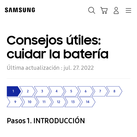
Skip
to
Búsqueda
Carrito
Navegación
Iniciar sesión
content
Consejos útiles:
cuidar la batería
Última actualización :
jul. 27. 2022
1
2
3
4
5
6
7
8
9
10
11
12
13
14
Pasos 1. INTRODUCCIÓN