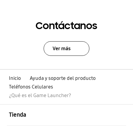
Contáctanos
Ver más
Inicio
Ayuda y soporte del producto
Teléfonos Celulares
¿Qué es el Game Launcher?
abierto
Footer Navigation
Tienda
abierto