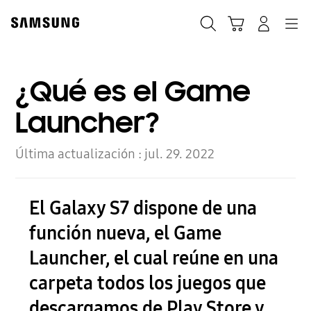
Skip
to
Búsqueda
Carrito
Navegación
Iniciar sesión
content
¿Qué es el Game
Launcher?
Última actualización :
jul. 29. 2022
El Galaxy S7 dispone de una
función nueva, el Game
Launcher, el cual reúne en una
carpeta todos los juegos que
descargamos de Play Store y