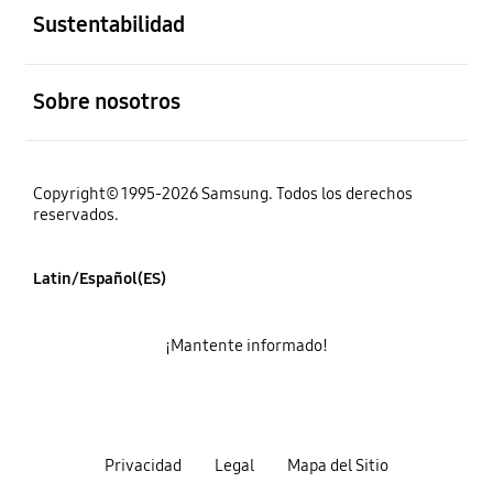
Sustentabilidad
abierto
Sobre nosotros
Copyright© 1995-2026 Samsung. Todos los derechos
reservados.
Latin/Español(ES)
¡Mantente informado!
Privacidad
Legal
Mapa del Sitio