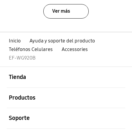
Ver más
Inicio
Ayuda y soporte del producto
Teléfonos Celulares
Accessories
EF-WG920B
abierto
Footer Navigation
Tienda
abierto
Productos
abierto
Soporte
abierto