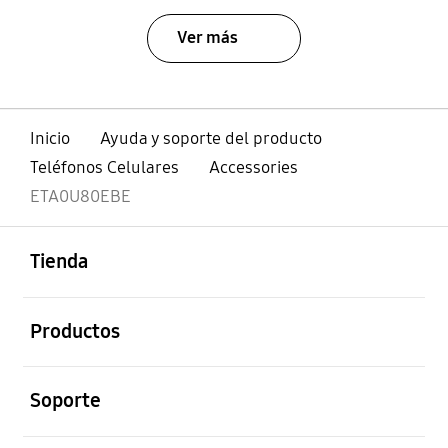
Ver más
Inicio
Ayuda y soporte del producto
Teléfonos Celulares
Accessories
ETA0U80EBE
abierto
Footer Navigation
Tienda
abierto
Productos
abierto
Soporte
abierto