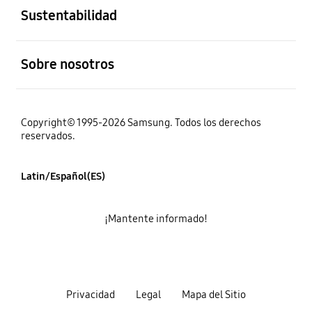
Sustentabilidad
abierto
Sobre nosotros
Copyright© 1995-2026 Samsung. Todos los derechos
reservados.
Latin/Español(ES)
¡Mantente informado!
Privacidad
Legal
Mapa del Sitio