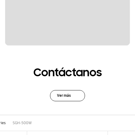
Contáctanos
Ver más
ries
SGH-500W