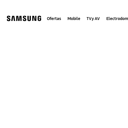
Skip
to
content
Ofertas
Mobile
TV y AV
Electrodom