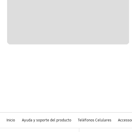
Inicio
Ayuda y soporte del producto
Teléfonos Celulares
Accesso
Footer Navigation