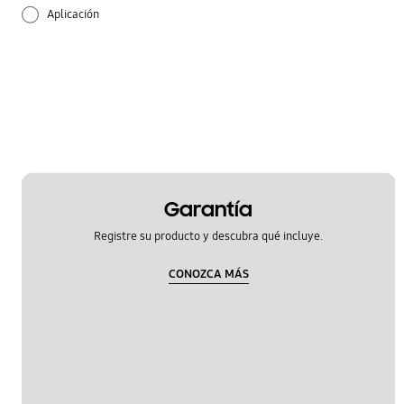
Aplicación
Applicaciones Samsung
Audio
Bateria
Bluetooth
Garantía
Configuración
Registre su producto y descubra qué incluye.
Cómo se utiliza
CONOZCA MÁS
Hardware
Red & WiFi
OT_Others