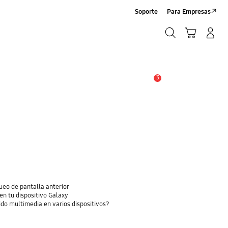
Soporte
Para Empresas
Búsqueda
Carrito
Iniciar sesión/Sign-Up
Búsqueda
3
Alerta
eo de pantalla anterior
en tu dispositivo Galaxy
do multimedia en varios dispositivos?