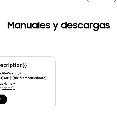
Manuales y descargas
escription}}
e.fileVersion}}
ze}} MB
{{file.fileModifiedDate}}
mes}}
uageName}}
uageName}}
r