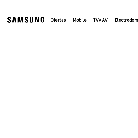
Skip
to
content
Ofertas
Mobile
TV y AV
Electrodom