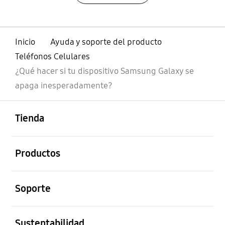
Inicio
Ayuda y soporte del producto
Teléfonos Celulares
¿Qué hacer si tu dispositivo Samsung Galaxy se
apaga inesperadamente?
abierto
Footer Navigation
Tienda
abierto
Productos
abierto
Soporte
abierto
Sustentabilidad