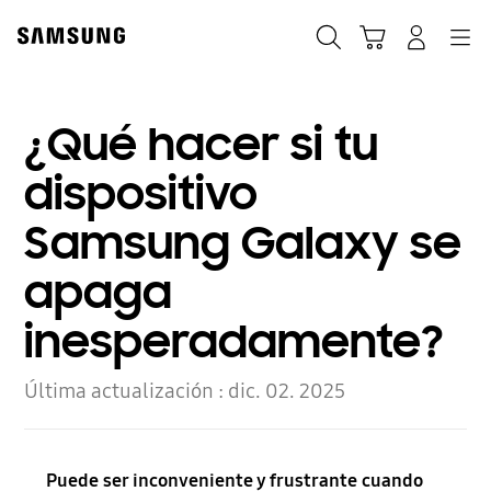
Skip
to
Búsqueda
Carrito
Navegación
Iniciar sesión
content
¿Qué hacer si tu
dispositivo
Samsung Galaxy se
apaga
inesperadamente?
Última actualización :
dic. 02. 2025
Puede ser inconveniente y frustrante cuando