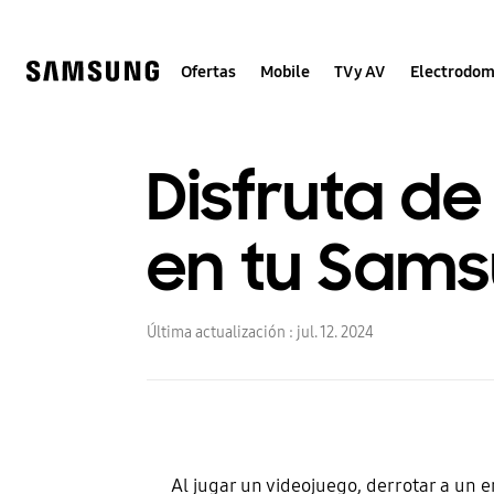
Skip
to
content
Ofertas
Mobile
TV y AV
Electrodom
Disfruta d
en tu Sams
Última actualización :
jul. 12. 2024
Al jugar un videojuego, derrotar a un 