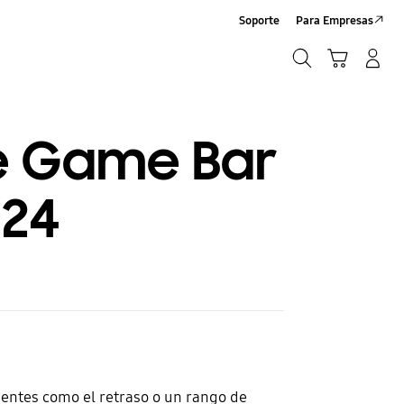
Soporte
Para Empresas
Búsqueda
Carrito
Iniciar sesión/Sign-Up
Búsqueda
de Game Bar
024
nientes como el retraso o un rango de