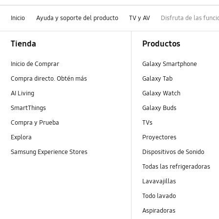
Inicio
Ayuda y soporte del producto
TV y AV
Disfruta de las fun
Footer Navigation
Tienda
Productos
Inicio de Comprar
Galaxy Smartphone
Compra directo. Obtén más
Galaxy Tab
AI Living
Galaxy Watch
SmartThings
Galaxy Buds
Compra y Prueba
TVs
Explora
Proyectores
Samsung Experience Stores
Dispositivos de Sonido
Todas las refrigeradoras
Lavavajillas
Todo lavado
Aspiradoras