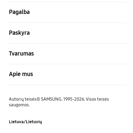
atviras
Pagalba
atviras
Paskyra
atviras
Tvarumas
atviras
Apie mus
Autorių teisės© SAMSUNG. 1995-2026. Visos teisės
saugomos.
Lietuva/Lietuvių