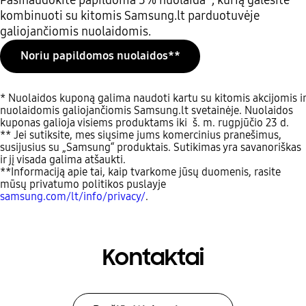
kombinuoti su kitomis Samsung.lt parduotuvėje
galiojančiomis nuolaidomis.
Noriu papildomos nuolaidos**
* Nuolaidos kuponą galima naudoti kartu su kitomis akcijomis ir
nuolaidomis galiojančiomis Samsung.lt svetainėje. Nuolaidos
kuponas galioja visiems produktams iki š. m. rugpjūčio 23 d.
** Jei sutiksite, mes siųsime jums komercinius pranešimus,
susijusius su „Samsung“ produktais. Sutikimas yra savanoriškas
ir jį visada galima atšaukti.
**Informaciją apie tai, kaip tvarkome jūsų duomenis, rasite
mūsų privatumo politikos puslayje
samsung.com/lt/info/privacy/
.
Kontaktai