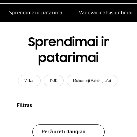
Sprendimai ir patarimai
Vadovai ir atsisiuntimai
Sprendimai ir
patarimai
Viskas
DUK
Mokomieji Vaizdo Įrašai
Filtras
Peržiūrėti daugiau