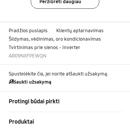
Peržiūrėti daugiau
Pradžios puslapis
Klientų aptarnavimas
Šildymas, vėdinimas, oro kondicionavimas
Tvirtinimas prie sienos - Inverter
AR09NXFPEWQN
Spustelėkite čia, jei norite atšaukti užsakymą.
Atšaukti užsakymą
atviras
Footer Navigation
Protingi būdai pirkti
atviras
Produktai