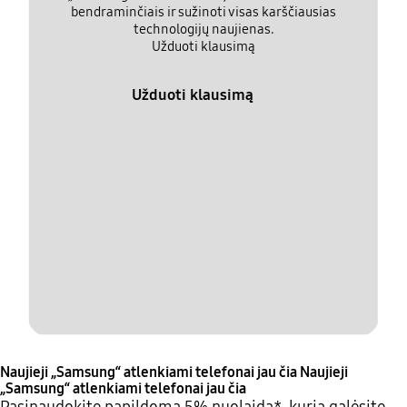
bendraminčiais ir sužinoti visas karščiausias
technologijų naujienas.
Užduoti klausimą
Užduoti klausimą
Naujieji „Samsung“ atlenkiami telefonai jau čia
Naujieji
„Samsung“ atlenkiami telefonai jau čia
Pasinaudokite papildoma 5% nuolaida*, kurią galėsite