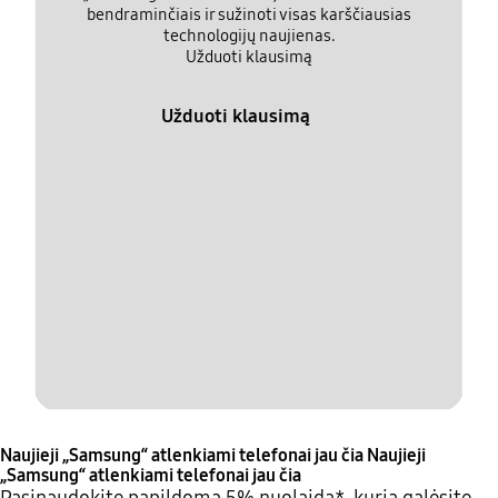
bendraminčiais ir sužinoti visas karščiausias
technologijų naujienas.
Užduoti klausimą
Užduoti klausimą
Naujieji „Samsung“ atlenkiami telefonai jau čia
Naujieji
„Samsung“ atlenkiami telefonai jau čia
Pasinaudokite papildoma 5% nuolaida*, kurią galėsite