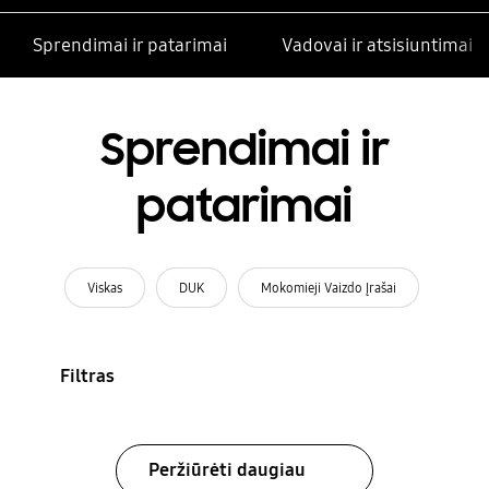
Sprendimai ir patarimai
Vadovai ir atsisiuntimai
Sprendimai ir
patarimai
Viskas
DUK
Mokomieji Vaizdo Įrašai
Filtras
Peržiūrėti daugiau