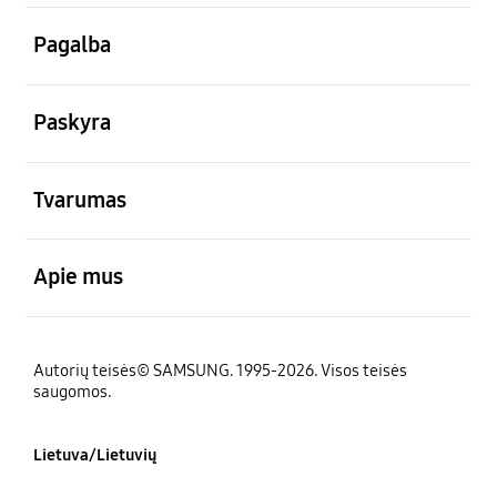
atviras
Pagalba
atviras
Paskyra
atviras
Tvarumas
atviras
Apie mus
Autorių teisės© SAMSUNG. 1995-2026. Visos teisės
saugomos.
Lietuva/Lietuvių