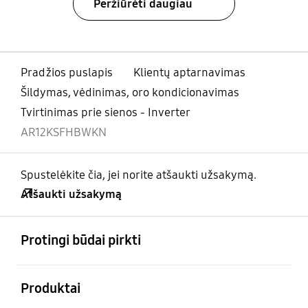
Peržiūrėti daugiau
Pradžios puslapis
Klientų aptarnavimas
Šildymas, vėdinimas, oro kondicionavimas
Tvirtinimas prie sienos - Inverter
AR12KSFHBWKN
Spustelėkite čia, jei norite atšaukti užsakymą.
Atšaukti užsakymą
atviras
Footer Navigation
Protingi būdai pirkti
atviras
Produktai