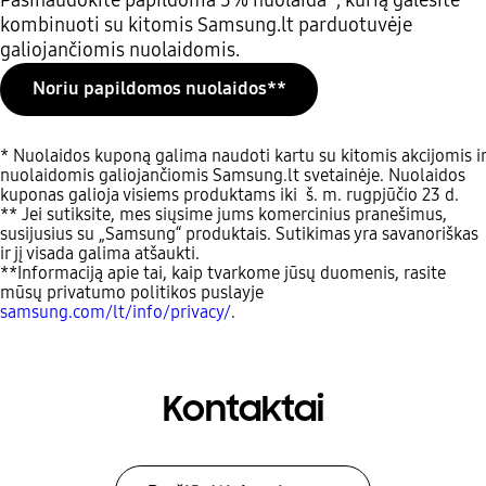
kombinuoti su kitomis Samsung.lt parduotuvėje
galiojančiomis nuolaidomis.
Noriu papildomos nuolaidos**
* Nuolaidos kuponą galima naudoti kartu su kitomis akcijomis ir
nuolaidomis galiojančiomis Samsung.lt svetainėje. Nuolaidos
kuponas galioja visiems produktams iki š. m. rugpjūčio 23 d.
** Jei sutiksite, mes siųsime jums komercinius pranešimus,
susijusius su „Samsung“ produktais. Sutikimas yra savanoriškas
ir jį visada galima atšaukti.
**Informaciją apie tai, kaip tvarkome jūsų duomenis, rasite
mūsų privatumo politikos puslayje
samsung.com/lt/info/privacy/
.
Kontaktai