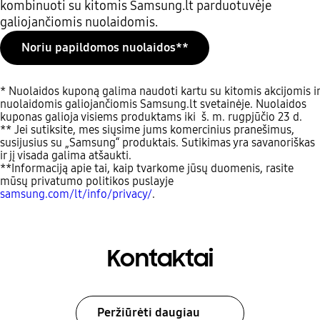
kombinuoti su kitomis Samsung.lt parduotuvėje
galiojančiomis nuolaidomis.
Noriu papildomos nuolaidos**
* Nuolaidos kuponą galima naudoti kartu su kitomis akcijomis ir
nuolaidomis galiojančiomis Samsung.lt svetainėje. Nuolaidos
kuponas galioja visiems produktams iki š. m. rugpjūčio 23 d.
** Jei sutiksite, mes siųsime jums komercinius pranešimus,
susijusius su „Samsung“ produktais. Sutikimas yra savanoriškas
ir jį visada galima atšaukti.
**Informaciją apie tai, kaip tvarkome jūsų duomenis, rasite
mūsų privatumo politikos puslayje
samsung.com/lt/info/privacy/
.
Kontaktai
Peržiūrėti daugiau