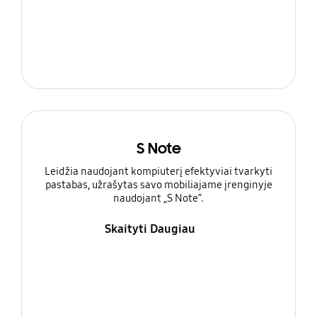
S Note
Leidžia naudojant kompiuterį efektyviai tvarkyti
pastabas, užrašytas savo mobiliajame įrenginyje
naudojant „S Note“.
Skaityti Daugiau