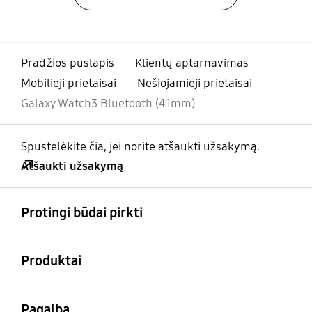
Pradžios puslapis
Klientų aptarnavimas
Mobilieji prietaisai
Nešiojamieji prietaisai
Galaxy Watch3 Bluetooth (41mm)
Spustelėkite čia, jei norite atšaukti užsakymą.
Atšaukti užsakymą
atviras
Footer Navigation
Protingi būdai pirkti
atviras
Produktai
atviras
Pagalba