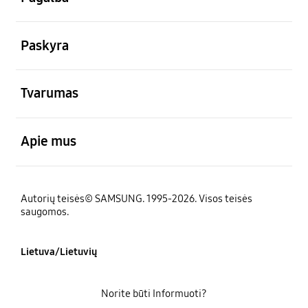
atviras
Paskyra
atviras
Tvarumas
atviras
Apie mus
Autorių teisės© SAMSUNG. 1995-2026. Visos teisės
saugomos.
Lietuva/Lietuvių
Norite būti Informuoti?