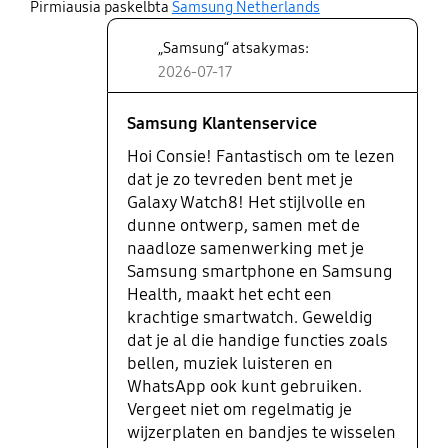
share
versturen, wel even de app installeren. Bandjes
Pirmiausia paskelbta
Samsung Netherlands
verwisselen gaat ook zeer makkelijk. Naast de
„Samsung“ atsakymas:
diverse wijzerplaat mogelijkheden ook mogelijk om
2026-07-17
je eigen foto's als wijzerplaat te gebruiken wel
even toestemming geven om foto's te gebruiken.
Kortom, een aanrader, erg tevreden over.
Samsung Klantenservice
Hoi Consie! Fantastisch om te lezen
dat je zo tevreden bent met je
Galaxy Watch8! Het stijlvolle en
dunne ontwerp, samen met de
naadloze samenwerking met je
Samsung smartphone en Samsung
Health, maakt het echt een
krachtige smartwatch. Geweldig
dat je al die handige functies zoals
bellen, muziek luisteren en
WhatsApp ook kunt gebruiken.
Vergeet niet om regelmatig je
wijzerplaten en bandjes te wisselen