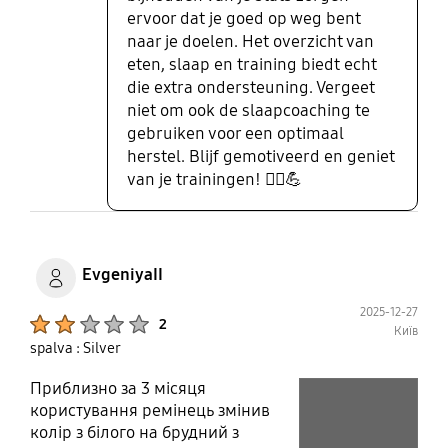
ervoor dat je goed op weg bent
naar je doelen. Het overzicht van
eten, slaap en training biedt echt
die extra ondersteuning. Vergeet
niet om ook de slaapcoaching te
gebruiken voor een optimaal
herstel. Blijf gemotiveerd en geniet
van je trainingen! 🏃‍♀️💪
EvgeniyaII
2025-12-27
Product Ratings :
2
Київ
spalva : Silver
Приблизно за 3 місяця
play video
користування ремінець змінив
Layer popup open
колір з білого на брудний з
Layer popup open