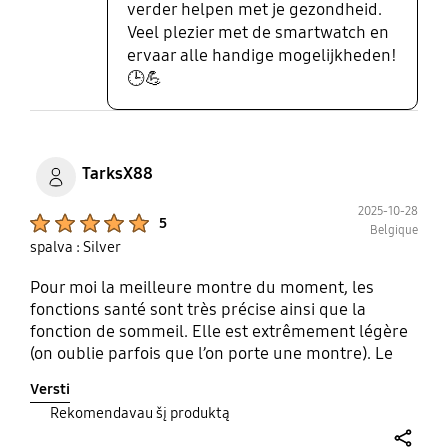
verder helpen met je gezondheid.
Veel plezier met de smartwatch en
ervaar alle handige mogelijkheden!
🕒💪
TarksX88
2025-10-28
Product Ratings :
5
Belgique
spalva : Silver
Pour moi la meilleure montre du moment, les
fonctions santé sont très précise ainsi que la
fonction de sommeil. Elle est extrêmement légère
(on oublie parfois que l’on porte une montre). Le
seul bémol à mon goût c’est la batterie qu’il faut
Versti
parfois recharger tout les jours (ce qui est logique
Rekomendavau šį produktą
vi la technologie qui est concentré à l’intérieur. Les
concurrentsne font pas mieux en terme de batterie