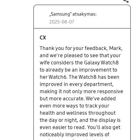
more accurate. The Galaxy Watch 8 has been both
share
exciting and, in some areas, surprising. While the
„Samsung“ atsakymas:
jump isn't revolutionary, there are enough
meaningful improvements to justify the upgrade.
2025-08-07
It seems faster, better at tracking and the battery
also lasts longer. My wife also liked the style this
CX
has over previous generations with the change in
Thank you for your feedback, Mark,
shape.
and we're pleased to see that your
wife considers the Galaxy Watch8
to already be an improvement to
her Watch6. The Watch8 has been
improved in every department,
making it not only more responsive
but more accurate. We've added
even more ways to track your
health and wellness throughout
the day or night, and the display is
even easier to read. You'll also get
noticeably improved levels of