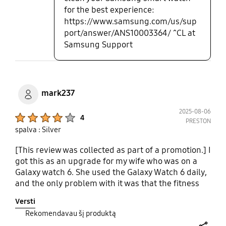
for the best experience:
https://www.samsung.com/us/sup
port/answer/ANS10003364/ ^CL at
Samsung Support
mark237
2025-08-06
Product Ratings :
4
PRESTON
spalva : Silver
[This review was collected as part of a promotion.] I
got this as an upgrade for my wife who was on a
Galaxy watch 6. She used the Galaxy Watch 6 daily,
and the only problem with it was that the fitness
tracking seemed to not be as accurate. As the the
Versti
Galaxy watch 8 has a few improvements here, it
Rekomendavau šį produktą
seemed like the right move and it does seem to be