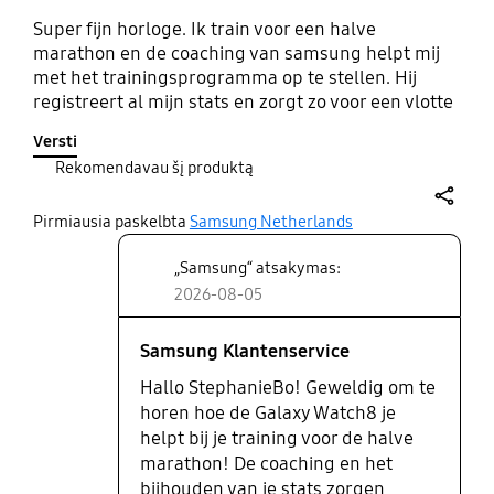
Super fijn horloge. Ik train voor een halve
marathon en de coaching van samsung helpt mij
met het trainingsprogramma op te stellen. Hij
registreert al mijn stats en zorgt zo voor een vlotte
vooruitgang op weg naar mijn doel. Eten.. slaap..
Versti
training alles wordt duidelijk weergegeven en is
Rekomendavau šį produktą
makkelijk op te zoeken en bij te houden. Precies de
support die ik zocht.
share
Pirmiausia paskelbta
Samsung Netherlands
„Samsung“ atsakymas:
2026-08-05
Samsung Klantenservice
Hallo StephanieBo! Geweldig om te
horen hoe de Galaxy Watch8 je
helpt bij je training voor de halve
marathon! De coaching en het
bijhouden van je stats zorgen