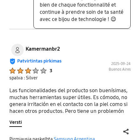
bien de chaque fonctionnalité et
continue à prendre soin de ta santé
avec ce bijou de technologie ! 😉
Kamermanbr2
Patvirtintas pirkimas
2025-09-24
Product Ratings :
Buenos Aires
3
spalva : Silver
Las funcionalidades del producto son buenísimas,
muchas herramientas super útiles. Es cómodo, no
genera irritación en el contacto con la piel como si
hacen otros productos. Pero tiene un problemón
que arruina completamente la experiencia de
Versti
usuario y resta puntos: La duración de la batería es
PATETICA. Lo cargo entre 2 y 3 veces por día según
el uso. Si salís sin el cargador, se te apaga seguro.
share
Pirmiausia paskelbta
Samsung Argentina