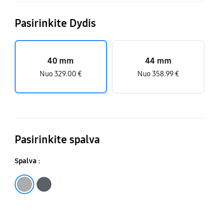
Pasirinkite Dydis
40 mm
44 mm
Nuo 329.00 €
Nuo 358.99 €
Pasirinkite spalva
Spalva :
Silver
Graphite