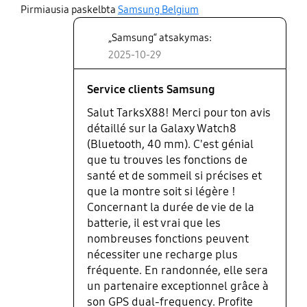
share
mais avec moins de fonctionnalités utiles) sinon
Pirmiausia paskelbta
Samsung Belgium
c’est vraiment un produit incroyable. Je le
„Samsung“ atsakymas:
recommande vraiment. Les personnes qui font des
2025-10-29
randonnées seront comblés également. Bonne
continuation Samsung et merci pour ce petit bijou
de technologie 😉
Service clients Samsung
Salut TarksX88! Merci pour ton avis
détaillé sur la Galaxy Watch8
(Bluetooth, 40 mm). C'est génial
que tu trouves les fonctions de
santé et de sommeil si précises et
que la montre soit si légère !
Concernant la durée de vie de la
batterie, il est vrai que les
nombreuses fonctions peuvent
nécessiter une recharge plus
fréquente. En randonnée, elle sera
un partenaire exceptionnel grâce à
son GPS dual-frequency. Profite