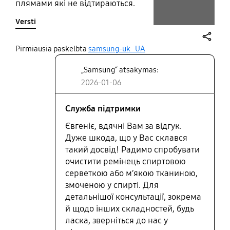
плямами які не відтираються.
Таке вперше, при тому, що це не
Versti
перший мій годинник від
Самсунг, раніше не було такої
проблеми. Робить вигляд
share
Pirmiausia paskelbta
samsung-uk_UA
дешевим, і напрошується покупка
„Samsung“ atsakymas:
нового ремінці. Але я не хочу
купувати ремінці кожні 3 місяці.
2026-01-06
Проблема №2 мене бісить
заряджати годинник кожного
Служба підтримки
дня, це тупо геморой.
Євгеніє, вдячні Вам за відгук.
Повідомлення з телеграм не
Дуже шкода, що у Вас склався
приходять на годинник. З
такий досвід! Радимо спробувати
месенджерів оптимізований
очистити ремінець спиртовою
застосунок є лише для ватсапу.
Хочеться знов користуватися
серветкою або м’якою тканиною,
старим годинником, де також не
змоченою у спирті. Для
було більшості повідомлень з
детальнішої консультації, зокрема
месенджерів, але я тупо забувала,
й щодо інших складностей, будь
що його потрібно заряджати,
ласка, зверніться до нас у
плюс ремінець за кілька років