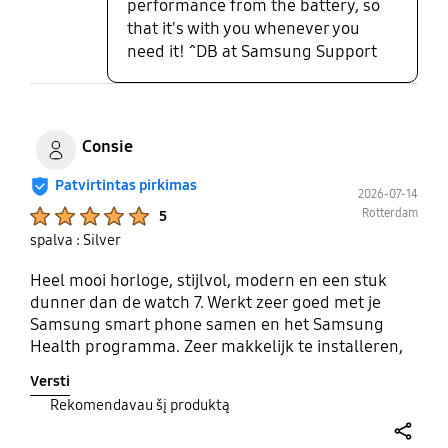
performance from the battery, so
that it's with you whenever you
need it! ^DB at Samsung Support
Consie
Patvirtintas pirkimas
2026-07-14
Product Ratings :
Rotterdam
5
spalva : Silver
Heel mooi horloge, stijlvol, modern en een stuk
dunner dan de watch 7. Werkt zeer goed met je
Samsung smart phone samen en het Samsung
Health programma. Zeer makkelijk te installeren,
alles wijst zichzelf Met je phone erbij en je smart
Versti
bugs kan je ook bellen en telefoongesprek
Rekomendavau šį produktą
aannemen. Ook muziek luisteren, met je smart
bugs erbij. Ook ideaal is whats app ontvangen en