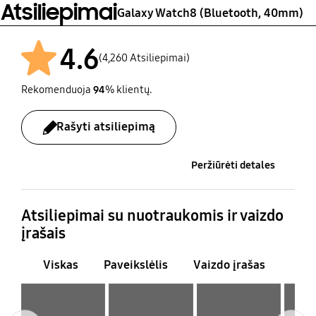
Atsiliepimai
Galaxy Watch8 (Bluetooth, 40mm)
4.6
(4,260 Atsiliepimai)
Rekomenduoja
94
% klientų.
Rašyti atsiliepimą
Peržiūrėti detales
Atsiliepimai su nuotraukomis ir vaizdo
įrašais
Viskas
Paveikslėlis
Vaizdo įrašas
Layer popup open
Layer popup open
Layer popup open
Layer popup open