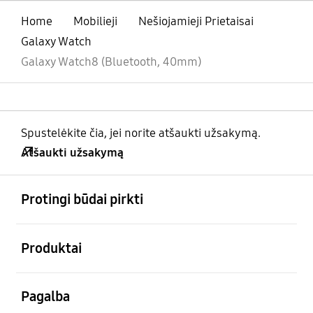
Home
Mobilieji
Nešiojamieji Prietaisai
Galaxy Watch
Galaxy Watch8 (Bluetooth, 40mm)
Spustelėkite čia, jei norite atšaukti užsakymą.
Atšaukti užsakymą
atviras
Footer Navigation
Protingi būdai pirkti
atviras
Produktai
atviras
Pagalba