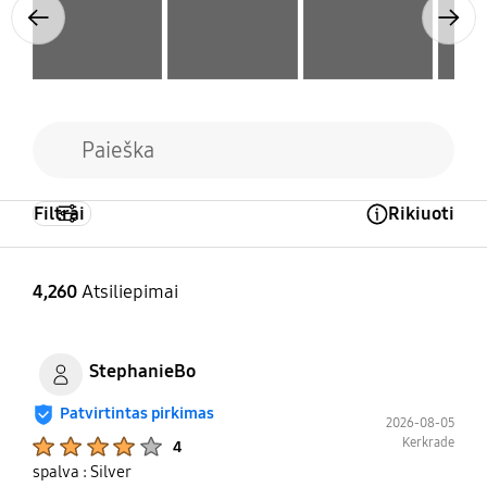
Previous
Next
Filtrai
Rikiuoti
Open Tooltip Layer
4,260
Atsiliepimai
StephanieBo
Patvirtintas pirkimas
2026-08-05
Product Ratings :
Kerkrade
4
spalva : Silver