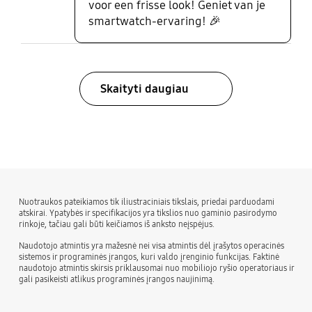
voor een frisse look! Geniet van je
smartwatch-ervaring! 🎉
Skaityti daugiau
bazaarvoice Certification Label
Nuotraukos pateikiamos tik iliustraciniais tikslais, priedai parduodami
atskirai. Ypatybės ir specifikacijos yra tikslios nuo gaminio pasirodymo
rinkoje, tačiau gali būti keičiamos iš anksto neįspėjus.
Naudotojo atmintis yra mažesnė nei visa atmintis dėl įrašytos operacinės
sistemos ir programinės įrangos, kuri valdo įrenginio funkcijas. Faktinė
naudotojo atmintis skirsis priklausomai nuo mobiliojo ryšio operatoriaus ir
gali pasikeisti atlikus programinės įrangos naujinimą.