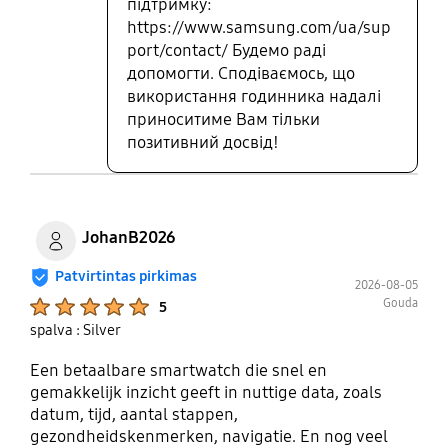
підтримку:
носіння не змінив колір.
https://www.samsung.com/ua/sup
port/contact/ Будемо раді
допомогти. Сподіваємось, що
використання годинника надалі
приноситиме Вам тільки
позитивний досвід!
JohanB2026
Patvirtintas pirkimas
2026-08-05
Product Ratings :
Gouda
5
spalva : Silver
Een betaalbare smartwatch die snel en
gemakkelijk inzicht geeft in nuttige data, zoals
datum, tijd, aantal stappen,
gezondheidskenmerken, navigatie. En nog veel