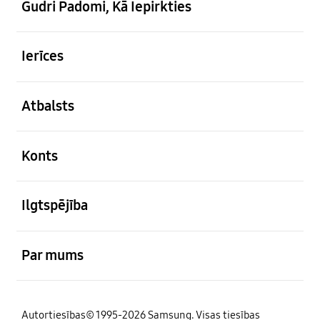
Gudri Padomi, Kā Iepirkties
atvērts
Ierīces
atvērts
Atbalsts
atvērts
Konts
atvērts
Ilgtspējība
atvērts
Par mums
Autortiesības© 1995-2026 Samsung. Visas tiesības