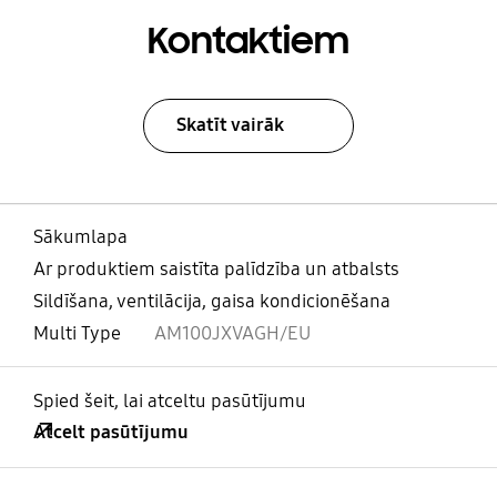
Kontaktiem
Skatīt vairāk
Sākumlapa
Ar produktiem saistīta palīdzība un atbalsts
Sildīšana, ventilācija, gaisa kondicionēšana
Multi Type
AM100JXVAGH/EU
Spied šeit, lai atceltu pasūtījumu
Atcelt pasūtījumu
atvērts
Footer Navigation