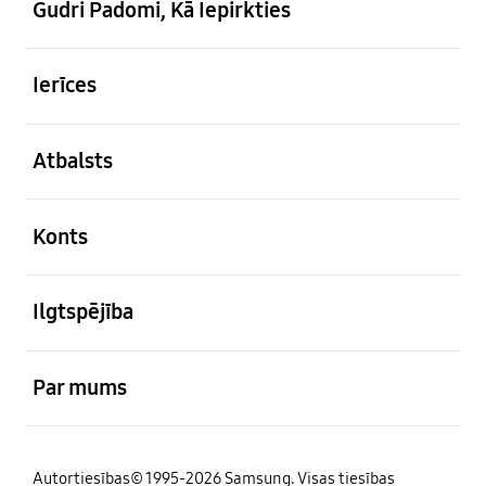
Gudri Padomi, Kā Iepirkties
atvērts
Ierīces
atvērts
Atbalsts
atvērts
Konts
atvērts
Ilgtspējība
atvērts
Par mums
Autortiesības© 1995-2026 Samsung. Visas tiesības