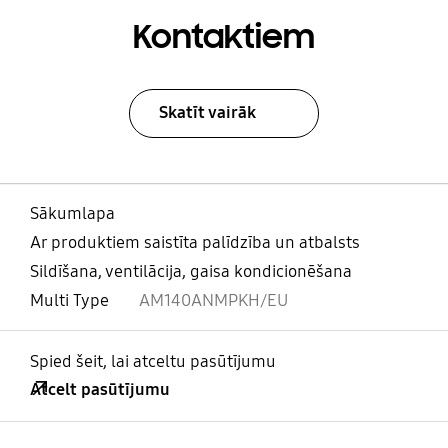
Kontaktiem
Skatīt vairāk
Sākumlapa
Ar produktiem saistīta palīdzība un atbalsts
Sildīšana, ventilācija, gaisa kondicionēšana
Multi Type
AM140ANMPKH/EU
Spied šeit, lai atceltu pasūtījumu
Atcelt pasūtījumu
atvērts
Footer Navigation